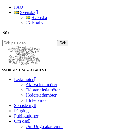
FAQ
Svenska
Svenska
English
Sök
Sök
Ledamöter
Aktiva ledamöter
Tidigare ledamöter
Hedersledamöter
Bli ledamot
Senaste nytt
På gång
Publikationer
Om oss
Om Unga akademin