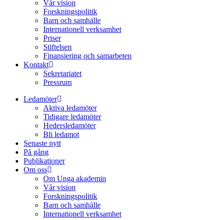
Vår vision
Forskningspolitik
Barn och samhälle
Internationell verksamhet
Priser
Stiftelsen
Finansiering och samarbeten
Kontakt
Sekretariatet
Pressrum
Ledamöter
Aktiva ledamöter
Tidigare ledamöter
Hedersledamöter
Bli ledamot
Senaste nytt
På gång
Publikationer
Om oss
Om Unga akademin
Vår vision
Forskningspolitik
Barn och samhälle
Internationell verksamhet