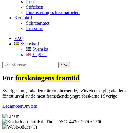
Priser
Stiftelsen
Finansiering och samarbeten
Kontakt
Sekretariatet
Pressrum
FAQ
Svenska
Svenska
English
Sök
För
forskningens framtid
Sveriges unga akademi är en oberoende, tvärvetenskaplig akademi
för ett urval av de mest framstående yngre forskarna i Sverige.
Ledamöter
Om oss