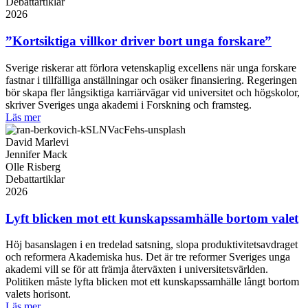
Debattartiklar
2026
”Kortsiktiga villkor driver bort unga forskare”
Sverige riskerar att förlora vetenskaplig excellens när unga forskare
fastnar i tillfälliga anställningar och osäker finansiering. Regeringen
bör skapa fler långsiktiga karriärvägar vid universitet och högskolor,
skriver Sveriges unga akademi i Forskning och framsteg.
Läs mer
David Marlevi
Jennifer Mack
Olle Risberg
Debattartiklar
2026
Lyft blicken mot ett kunskaps­samhälle bortom valet
Höj basanslagen i en tredelad satsning, slopa produktivitetsavdraget
och reformera Akademiska hus. Det är tre reformer Sveriges unga
akademi vill se för att främja återväxten i universitetsvärlden.
Politiken måste lyfta blicken mot ett kunskapssamhälle långt bortom
valets horisont.
Läs mer