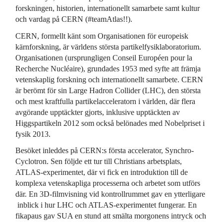
forskningen, historien, internationellt samarbete samt kultur
och vardag på CERN (#teamAtlas!!).
CERN, formellt känt som Organisationen för europeisk
kärnforskning, är världens största partikelfysiklaboratorium.
Organisationen (ursprungligen Conseil Européen pour la
Recherche Nucléaire), grundades 1953 med syfte att främja
vetenskaplig forskning och internationellt samarbete. CERN
är berömt för sin Large Hadron Collider (LHC), den största
och mest kraftfulla partikelacceleratorn i världen, där flera
avgörande upptäckter gjorts, inklusive upptäckten av
Higgspartikeln 2012 som också belönades med Nobelpriset i
fysik 2013.
Besöket inleddes på CERN:s första accelerator, Synchro-
Cyclotron. Sen följde ett tur till Christians arbetsplats,
ATLAS-experimentet, där vi fick en introduktion till de
komplexa vetenskapliga processerna och arbetet som utförs
där. En 3D-filmvisning vid kontrollrummet gav en ytterligare
inblick i hur LHC och ATLAS-experimentet fungerar. En
fikapaus gav SUA en stund att smälta morgonens intryck och