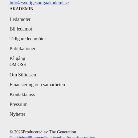
info@sverigesungaakademi.se
AKADEMIN
Ledamöter
Bli ledamot
Tidigare ledamöter
Publikationer
På gång
OM OSS
Om Stiftelsen
Finansiering och samarbeten
Kontakta oss
Pressrum
Nyheter
© 2026
Producerad av
The Generation
Cookieinställningar
Cookiepolicy
Integritetspolicy