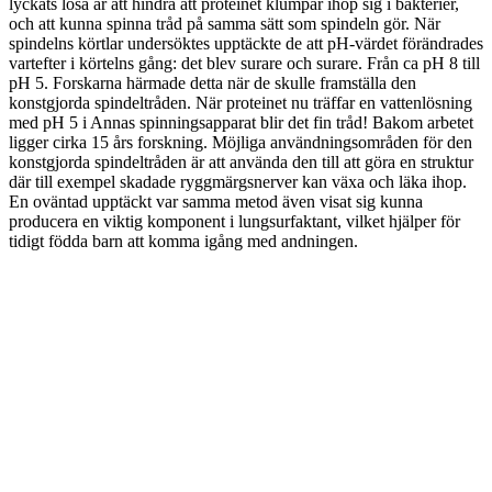
lyckats lösa är att hindra att proteinet klumpar ihop sig i bakterier,
och att kunna spinna tråd på samma sätt som spindeln gör. När
spindelns körtlar undersöktes upptäckte de att pH-värdet förändrades
vartefter i körtelns gång: det blev surare och surare. Från ca pH 8 till
pH 5. Forskarna härmade detta när de skulle framställa den
konstgjorda spindeltråden. När proteinet nu träffar en vattenlösning
med pH 5 i Annas spinningsapparat blir det fin tråd! Bakom arbetet
ligger cirka 15 års forskning. Möjliga användningsområden för den
konstgjorda spindeltråden är att använda den till att göra en struktur
där till exempel skadade ryggmärgsnerver kan växa och läka ihop.
En oväntad upptäckt var samma metod även visat sig kunna
producera en viktig komponent i lungsurfaktant, vilket hjälper för
tidigt födda barn att komma igång med andningen.