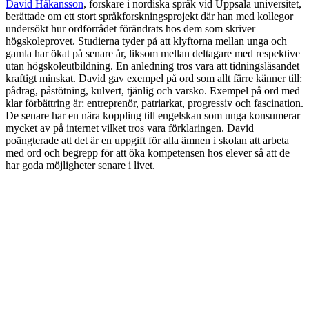
David Håkansson
, forskare i nordiska språk vid Uppsala universitet,
berättade om ett stort språkforskningsprojekt där han med kollegor
undersökt hur ordförrådet förändrats hos dem som skriver
högskoleprovet. Studierna tyder på att klyftorna mellan unga och
gamla har ökat på senare år, liksom mellan deltagare med respektive
utan högskoleutbildning. En anledning tros vara att tidningsläsandet
kraftigt minskat. David gav exempel på ord som allt färre känner till:
pådrag, påstötning, kulvert, tjänlig och varsko. Exempel på ord med
klar förbättring är: entreprenör, patriarkat, progressiv och fascination.
De senare har en nära koppling till engelskan som unga konsumerar
mycket av på internet vilket tros vara förklaringen. David
poängterade att det är en uppgift för alla ämnen i skolan att arbeta
med ord och begrepp för att öka kompetensen hos elever så att de
har goda möjligheter senare i livet.