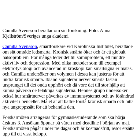
Camilla Svensson berättar om sin forskning. Foto: Anna
Kjellström/Sveriges unga akademi
Camilla Svensson
, smärtforskare vid Karolinska Institutet, berättade
om sitt område ledsmärta. Kronisk smärta ökar och är ett globalt
hälsoproblem. För många leder det till sömnproblem, ett mindre
aktivt liv och depression. Med olika metoder som till exempel
elektrofysiologi och avancerad mikroskopi kan smärtsignaler mätas.
och Camilla undersöker om volymen i dessa kan justeras för att
lindra kronisk smärta. Ibland signalerar nerver smärta fastän
ursprunget till det onda upphört och då vore det till stor hjälp att
kunna påverka de felaktiga signalerna. Hennes grupp undersöker
också hur smärtnerver påverkas av immunsystemet och av förändrad
aktivitet i benceller. Målet är att bättre förstå kronisk smärta och hitta
nya angreppssätt för att behandla den.
Forskarmöten arrangeras för gymnasiestuderande som ska börja
årskurs 3. Ansökan öppnar på våren med deadline i början av maj.
Forskarmöten pågår under tre dagar och är kostnadsfritt, resor ersätts
upp till ett visst belopp.