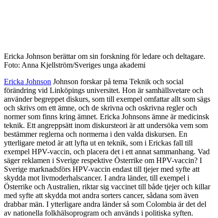
Ericka Johnson berättar om sin forskning för ledare och deltagare.
Foto: Anna Kjellström/Sveriges unga akademi
Ericka Johnson
Johnson forskar på tema Teknik och social
förändring vid Linköpings universitet. Hon är samhällsvetare och
använder begreppet diskurs, som till exempel omfattar allt som sägs
och skrivs om ett ämne, och de skrivna och oskrivna regler och
normer som finns kring ämnet. Ericka Johnsons ämne är medicinsk
teknik. Ett angreppsätt inom diskursteori är att undersöka vem som
bestämmer reglerna och normerna i den valda diskursen. En
ytterligare metod är att lyfta ut en teknik, som i Erickas fall till
exempel HPV-vaccin, och placera det i ett annat sammanhang. Vad
säger reklamen i Sverige respektive Österrike om HPV-vaccin? I
Sverige marknadsförs HPV-vaccin endast till tjejer med syfte att
skydda mot livmoderhalscancer. I andra länder, till exempel i
Österrike och Australien, riktar sig vaccinet till både tjejer och killar
med syfte att skydda mot andra sorters cancer, sådana som även
drabbar män. I ytterligare andra länder så som Colombia är det del
av nationella folkhälsoprogram och används i politiska syften.