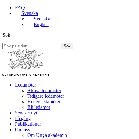
FAQ
Svenska
Svenska
English
Sök
Sök
Ledamöter
Aktiva ledamöter
Tidigare ledamöter
Hedersledamöter
Bli ledamot
Senaste nytt
På gång
Publikationer
Om oss
Om Unga akademin