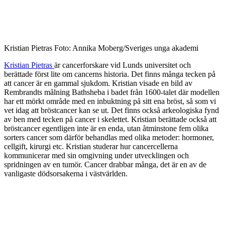
Kristian Pietras Foto: Annika Moberg/Sveriges unga akademi
Kristian Pietras
är cancerforskare vid Lunds universitet och
berättade först lite om cancerns historia. Det finns många tecken på
att cancer är en gammal sjukdom. Kristian visade en bild av
Rembrandts målning Bathsheba i badet från 1600-talet där modellen
har ett mörkt område med en inbuktning på sitt ena bröst, så som vi
vet idag att bröstcancer kan se ut. Det finns också arkeologiska fynd
av ben med tecken på cancer i skelettet. Kristian berättade också att
bröstcancer egentligen inte är en enda, utan åtminstone fem olika
sorters cancer som därför behandlas med olika metoder: hormoner,
cellgift, kirurgi etc. Kristian studerar hur cancercellerna
kommunicerar med sin omgivning under utvecklingen och
spridningen av en tumör. Cancer drabbar många, det är en av de
vanligaste dödsorsakerna i västvärlden.