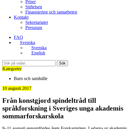
Priser
Stiftelsen
Finansiering och samarbeten
Kontakt
Sekretariatet
Pressrum
FAQ
Svenska
Svenska
English
Sök
Kategorier
Barn och samhälle
10 augusti 2017
Från konstgjord spindeltråd till
språkforskning i Sveriges unga akademis
sommarforskarskola
9–11 augusti genomfördes årets Forskarmöten. Ledarna ur akademin