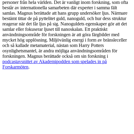
personer från hela världen. Det är vanligt inom forskning, som ofta
består av internationella samarbeten där experter i samma fält
samlas. Magnus berättade att hans grupp undersöker ljus. Närmare
bestämt tittar de på pyttelitet guld, nanoguld, och hur dess struktur
reagerar när det får ljus på sig. Nanoguldets egenskaper gör att det
samlar eller fokuserar ljuset till nanoskalan. Ett praktiskt
användningsområde för forskningen är att göra färgbilder med
mycket hög upplösning. Miljövänlig energi i form av bränsleceller
och så kallade metamaterial, nästan som Harry Potters
osynlighetsmantel, är andra möjliga användningsområden för
forskningen. Magnus berättade också om sin forskning i
podcastavsnittet av Akademipodden som spelades in på
Forskarmöten
.