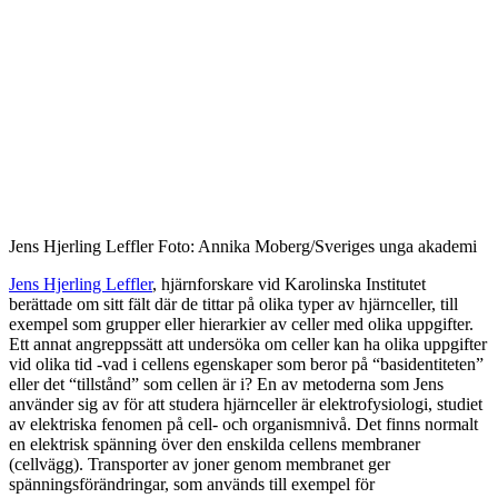
Jens Hjerling Leffler Foto: Annika Moberg/Sveriges unga akademi
Jens Hjerling Leffler
, hjärnforskare vid Karolinska Institutet
berättade om sitt fält där de tittar på olika typer av hjärnceller, till
exempel som grupper eller hierarkier av celler med olika uppgifter.
Ett annat angreppssätt att undersöka om celler kan ha olika uppgifter
vid olika tid -vad i cellens egenskaper som beror på “basidentiteten”
eller det “tillstånd” som cellen är i? En av metoderna som Jens
använder sig av för att studera hjärnceller är elektrofysiologi, studiet
av elektriska fenomen på cell- och organismnivå. Det finns normalt
en elektrisk spänning över den enskilda cellens membraner
(cellvägg). Transporter av joner genom membranet ger
spänningsförändringar, som används till exempel för