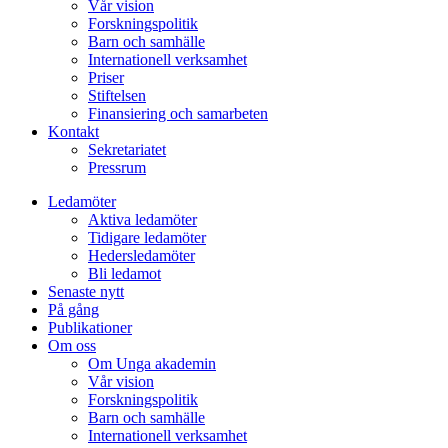
Vår vision
Forskningspolitik
Barn och samhälle
Internationell verksamhet
Priser
Stiftelsen
Finansiering och samarbeten
Kontakt
Sekretariatet
Pressrum
Ledamöter
Aktiva ledamöter
Tidigare ledamöter
Hedersledamöter
Bli ledamot
Senaste nytt
På gång
Publikationer
Om oss
Om Unga akademin
Vår vision
Forskningspolitik
Barn och samhälle
Internationell verksamhet