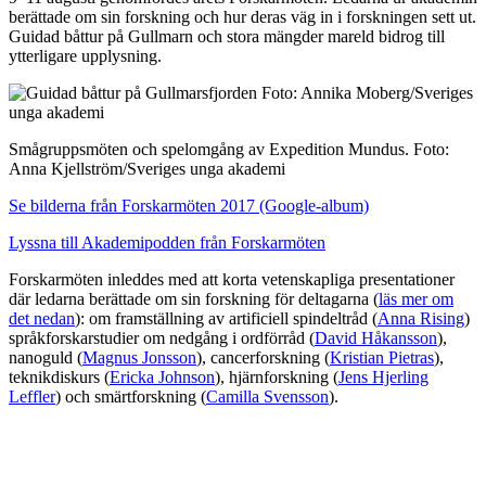
berättade om sin forskning och hur deras väg in i forskningen sett ut.
Guidad båttur på Gullmarn och stora mängder mareld bidrog till
ytterligare upplysning.
Smågruppsmöten och spelomgång av Expedition Mundus. Foto:
Anna Kjellström/Sveriges unga akademi
Se bilderna från Forskarmöten 2017 (Google-album)
Lyssna till Akademipodden från Forskarmöten
Forskarmöten inleddes med att korta vetenskapliga presentationer
där ledarna berättade om sin forskning för deltagarna (
läs mer om
det nedan
): om framställning av artificiell spindeltråd (
Anna Rising
)
språkforskarstudier om nedgång i ordförråd (
David Håkansson
),
nanoguld (
Magnus Jonsson
), cancerforskning (
Kristian Pietras
),
teknikdiskurs (
Ericka Johnson
), hjärnforskning (
Jens Hjerling
Leffler
) och smärtforskning (
Camilla Svensson
).