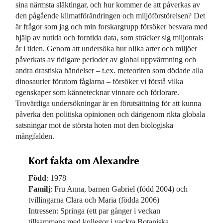
sina närmsta släktingar, och hur kommer de att påverkas av
den pågående klimatförändringen och miljöförstörelsen? Det
är frågor som jag och min forskargrupp försöker besvara med
hjälp av nutida och forntida data, som sträcker sig miljontals
år i tiden. Genom att undersöka hur olika arter och miljöer
påverkats av tidigare perioder av global uppvärmning och
andra drastiska händelser – t.ex. meteoriten som dödade alla
dinosaurier förutom fåglarna – försöker vi förstå vilka
egenskaper som kännetecknar vinnare och förlorare.
Trovärdiga undersökningar är en förutsättning för att kunna
påverka den politiska opinionen och därigenom rikta globala
satsningar mot de största hoten mot den biologiska
mångfalden.
Kort fakta om Alexandre
Född
: 1978
Familj
: Fru Anna, barnen Gabriel (född 2004) och
tvillingarna Clara och Maria (födda 2006)
Intressen: Springa (ett par gånger i veckan
tillsammans med kollegor i vackra Botaniska