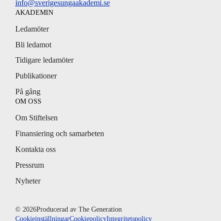
info@sverigesungaakademi.se
AKADEMIN
Ledamöter
Bli ledamot
Tidigare ledamöter
Publikationer
På gång
OM OSS
Om Stiftelsen
Finansiering och samarbeten
Kontakta oss
Pressrum
Nyheter
© 2026
Producerad av
The Generation
Cookieinställningar
Cookiepolicy
Integritetspolicy