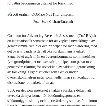
förbättra bedömningssystemet för forskning.
Foto: Scott Graham/Unsplash
Coalition for Advancing Research Assessment (CoARA) är
ett internationellt samarbete för att vägleda utvecklingen av
gemensamma riktlinjer och principer för meritvärdering med
det övergripande syftet att öka forskningens kvalitet.
Samarbetet utgår ifrån en överenskommelse som innehåller
fyra grundprinciper och sex stödprinciper som pekar ut en
gemensam riktning för utveckling av sakkunniggranskning
av forskning. Organisationer som skriver under
överenskommelsen ingår som medlemmar i en koalition för
diskussioner om arbetet framåt.
SUA ser det som angeläget att aktiva forskare deltar i att
utveckla de nya former för bedömningsprocesser,
sakkunniggranskning och meritvärdering som tas fram inom
CoARA, liksom att unga forskare kan säkerställa att hänsyn