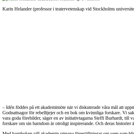
Karin Helander (professor i teatervetenskap vid Stockholms universite
– Idén föddes på ett akademimöte när vi diskuterade våra mål att uppmu
Godnattsagor för rebelltjejer och en bok om kvinnliga forskare. Vi sak
vara goda förebilder, säger en av initiativtagarna Steffi Burhardt, ti
forskare om sin barndom är otroligt inspirerande. Och deras historier
Med barnboken vill akademin utmana föreställningar om vem som blir f