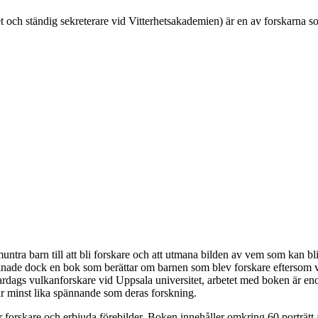
t och ständig sekreterare vid Vitterhetsakademien) är en av forskarna s
ntra barn till att bli forskare och att utmana bilden av vem som kan bl
nade dock en bok som berättar om barnen som blev forskare eftersom vuxn
ll vardags vulkanforskare vid Uppsala universitet, arbetet med boken är e
 är minst lika spännande som deras forskning.
orskare och erbjuda förebilder. Boken innehåller omkring 60 porträtt a