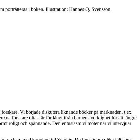
om porträtteras i boken. Illustration: Hannes Q. Svensson
i forskare. Vi började diskutera liknande böcker på marknaden, t.ex.
a forskare oftast är för långt ifrån barnens verklighet för att längre
normt roligt och spännande. Den entusiasm vi möter när vi intervjuar
v forskare med koppling till Sverige. De finns inom olika fält som