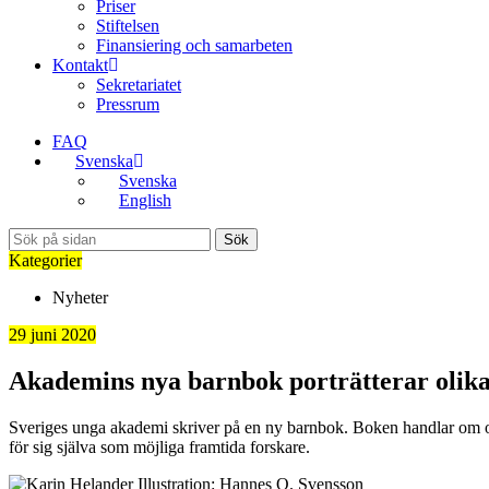
Priser
Stiftelsen
Finansiering och samarbeten
Kontakt
Sekretariatet
Pressrum
FAQ
Svenska
Svenska
English
Sök
Kategorier
Nyheter
29 juni 2020
Akademins nya barnbok porträtterar olika
Sveriges unga akademi skriver på en ny barnbok. Boken handlar om olik
för sig själva som möjliga framtida forskare.