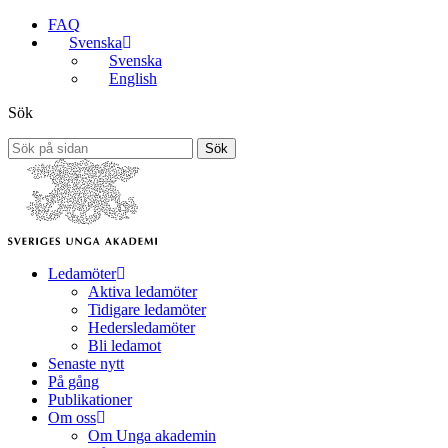
FAQ
Svenska
Svenska
English
Sök
Sök
Ledamöter
Aktiva ledamöter
Tidigare ledamöter
Hedersledamöter
Bli ledamot
Senaste nytt
På gång
Publikationer
Om oss
Om Unga akademin