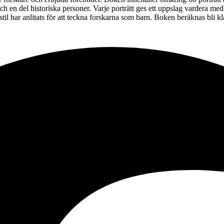
h en del historiska personer. Varje porträtt ges ett uppslag vardera me
ig stil har anlitats för att teckna forskarna som barn. Boken beräknas bl