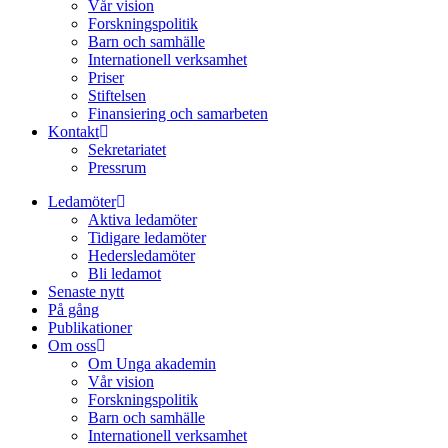
Vår vision
Forskningspolitik
Barn och samhälle
Internationell verksamhet
Priser
Stiftelsen
Finansiering och samarbeten
Kontakt
Sekretariatet
Pressrum
Ledamöter
Aktiva ledamöter
Tidigare ledamöter
Hedersledamöter
Bli ledamot
Senaste nytt
På gång
Publikationer
Om oss
Om Unga akademin
Vår vision
Forskningspolitik
Barn och samhälle
Internationell verksamhet