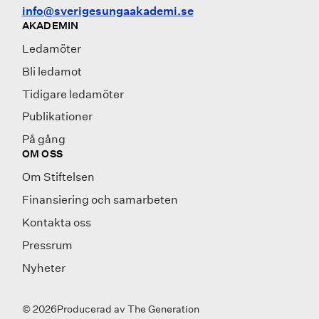
info@sverigesungaakademi.se
AKADEMIN
Ledamöter
Bli ledamot
Tidigare ledamöter
Publikationer
På gång
OM OSS
Om Stiftelsen
Finansiering och samarbeten
Kontakta oss
Pressrum
Nyheter
© 2026
Producerad av
The Generation