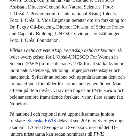
Award 2020), och Shamila Nair-Bedouelle, UNESCO
Assistant Director-General for Natural Sciences. Foto:
L’Oréal 2. Prisceremoni för International Rising Talents.
Foto: L’Oréal 3. Vida Engmann berättar om sin forskning för
Dr. Peggy Oti-Boateng, Director Division of Science Policy
and Capacity Building, UNESCO, vid posterutställningen.
Foto: L’Oréal Foundation.
Världen behöver vetenskap, vetenskap behöver kvinnor
: så
lyder övertygelsen för L’Oréal-UNESCO For Women in
Science (FWIS) som etablerades 1998 för att stärka kvinnor
inom naturvetenskap, teknologi, ingenjörsvetenskaper och
matematik. Syftet är att belöna och uppmärksamma dem och
kunna erbjuda förebilder för kommande generationer. Man
arbetar på flera nivåer, varav den högsta är
FWIS Award
och
belönar seniora framstående forskare, varav flera senare fått
Nobelpris.
På nationell och regional nivå uppmärksammas juniora
forskare.
Svenska FWIS
delas ut sen 2016 av Sveriges unga
akademi, L’Oréal Sverige och Svenska Unescorådet. De
juniora pristagarna kan sedan nomineras till
FWIS