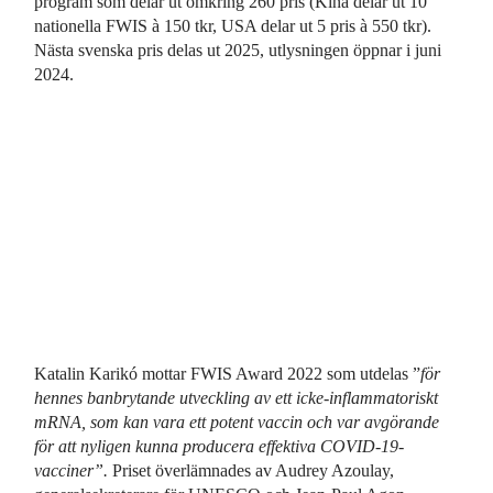
program som delar ut omkring 260 pris (Kina delar ut 10
nationella FWIS à 150 tkr, USA delar ut 5 pris à 550 tkr).
Nästa svenska pris delas ut 2025, utlysningen öppnar i juni
2024.
Katalin Karikó mottar FWIS Award 2022 som utdelas ”
för
hennes banbrytande utveckling av ett icke-inflammatoriskt
mRNA, som kan vara ett potent vaccin och var avgörande
för att nyligen kunna producera effektiva COVID-19-
vacciner”.
Priset överlämnades av Audrey Azoulay,