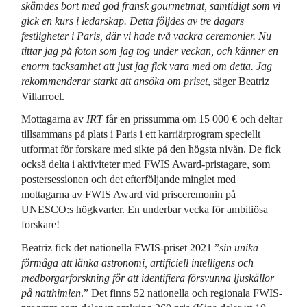
skämdes bort med god fransk gourmetmat, samtidigt som vi
gick en kurs i ledarskap. Detta följdes av tre dagars
festligheter i Paris, där vi hade två vackra ceremonier. Nu
tittar jag på foton som jag tog under veckan, och känner en
enorm tacksamhet att just jag fick vara med om detta. Jag
rekommenderar starkt att ansöka om priset
, säger Beatriz
Villarroel.
Mottagarna av
IRT
får en prissumma om 15 000 € och deltar
tillsammans på plats i Paris i ett karriärprogram speciellt
utformat för forskare med sikte på den högsta nivån. De fick
också delta i aktiviteter med FWIS Award-pristagare, som
postersessionen och det efterföljande minglet med
mottagarna av FWIS Award vid prisceremonin på
UNESCO:s högkvarter. En underbar vecka för ambitiösa
forskare!
Beatriz fick det nationella FWIS-priset 2021 ”
sin unika
förmåga att länka astronomi, artificiell intelligens och
medborgarforskning för att identifiera försvunna ljuskällor
på natthimlen
.” Det finns 52 nationella och regionala FWIS-