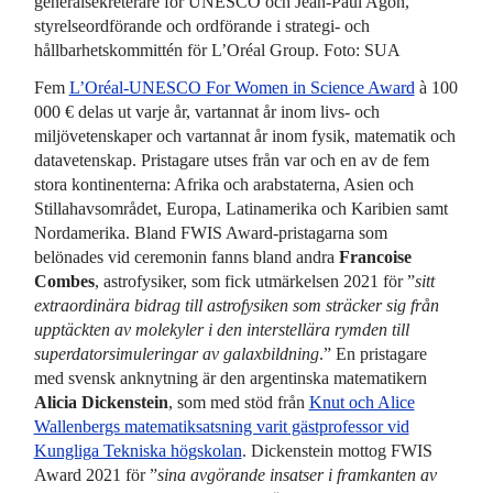
generalsekreterare för UNESCO och Jean-Paul Agon,
styrelseordförande och ordförande i strategi- och
hållbarhetskommittén för L’Oréal Group. Foto: SUA
Fem
L’Oréal-UNESCO For Women in Science Award
à 100
000 € delas ut varje år, vartannat år inom livs- och
miljövetenskaper och vartannat år inom fysik, matematik och
datavetenskap. Pristagare utses från var och en av de fem
stora kontinenterna: Afrika och arabstaterna, Asien och
Stillahavsområdet, Europa, Latinamerika och Karibien samt
Nordamerika. Bland FWIS Award-pristagarna som
belönades vid ceremonin fanns bland andra
Francoise
Combes
, astrofysiker, som fick utmärkelsen 2021 för ”
sitt
extraordinära bidrag till astrofysiken som sträcker sig från
upptäckten av molekyler i den interstellära rymden till
superdatorsimuleringar av galaxbildning
.” En pristagare
med svensk anknytning är den argentinska matematikern
Alicia Dickenstein
, som med stöd från
Knut och Alice
Wallenbergs matematiksatsning varit gästprofessor vid
Kungliga Tekniska högskolan
. Dickenstein mottog FWIS
Award 2021 för ”
sina avgörande insatser i framkanten av