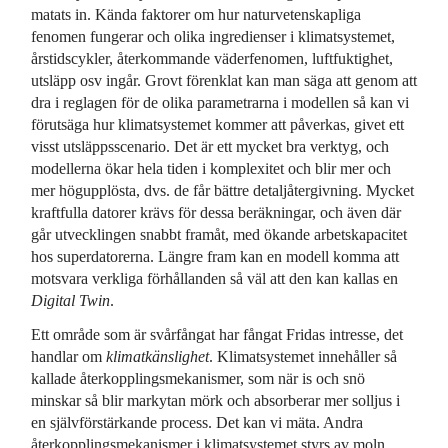
matats in. Kända faktorer om hur naturvetenskapliga
fenomen fungerar och olika ingredienser i klimatsystemet,
årstidscykler, återkommande väderfenomen, luftfuktighet,
utsläpp osv ingår. Grovt förenklat kan man säga att genom att
dra i reglagen för de olika parametrarna i modellen så kan vi
förutsäga hur klimatsystemet kommer att påverkas, givet ett
visst utsläppsscenario. Det är ett mycket bra verktyg, och
modellerna ökar hela tiden i komplexitet och blir mer och
mer högupplösta, dvs. de får bättre detaljåtergivning. Mycket
kraftfulla datorer krävs för dessa beräkningar, och även där
går utvecklingen snabbt framåt, med ökande arbetskapacitet
hos superdatorerna. Längre fram kan en modell komma att
motsvara verkliga förhållanden så väl att den kan kallas en
Digital Twin
.
Ett område som är svårfångat har fångat Fridas intresse, det
handlar om
klimatkänslighet
. Klimatsystemet innehåller så
kallade återkopplingsmekanismer, som när is och snö
minskar så blir markytan mörk och absorberar mer solljus i
en självförstärkande process. Det kan vi mäta. Andra
återkopplingsmekanismer i klimatsystemet styrs av moln.