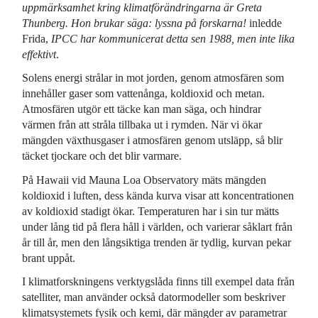
uppmärksamhet kring klimatförändringarna är Greta
Thunberg. Hon brukar säga: lyssna på forskarna!
inledde
Frida,
IPCC har kommunicerat detta sen 1988, men inte lika
effektivt
.
Solens energi strålar in mot jorden, genom atmosfären som
innehåller gaser som vattenånga, koldioxid och metan.
Atmosfären utgör ett täcke kan man säga, och hindrar
värmen från att stråla tillbaka ut i rymden. När vi ökar
mängden växthusgaser i atmosfären genom utsläpp, så blir
täcket tjockare och det blir varmare.
På Hawaii vid Mauna Loa Observatory mäts mängden
koldioxid i luften, dess kända kurva visar att koncentrationen
av koldioxid stadigt ökar. Temperaturen har i sin tur mätts
under lång tid på flera håll i världen, och varierar såklart från
år till år, men den långsiktiga trenden är tydlig, kurvan pekar
brant uppåt.
I klimatforskningens verktygslåda finns till exempel data från
satelliter, man använder också datormodeller som beskriver
klimatsystemets fysik och kemi, där mängder av parametrar