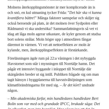
Molnens återkopplingsmönster är mer komplicerade än is
och snö, en kul utmaning tycker Frida: ”
Det här ska vi kunna
kvantifiera bättre
!” Många faktorer samspelar och skiljer sig
också beroende på plats, är det molnen över Sydpolen eller
Rådmansö vi ska undersöka? Sammanfattningsvis så vet vi
idag att låga moln agerar utkastare, de kyler genom att studsa
bort solens strålar. Moln högre upp i atmosfären fångar
däremot in värmen. Vi vet att nettoeffekten av moln är
kylande, men, återkopplingseffekten är förstärkande.
Föreläsningen ägde rum på 22:a våningen i det nybyggda
Havstornet som står i mynningen till Norrtälje hamn. Det
pågår ett intensivt byggande i inloppet till Norrtälje där
skärgården breder ut sig intill. Publiken frågade sig om man
tagit hänsyn i byggplanerna till havsnivåhöjningen som
klimatförändringarna för med sig. –
Är det kört
? undrade
någon.
–
Min akademiska farfar, min handledares handledare Bert
Bolin som var med och grundade IPCC, brukade säga: Det