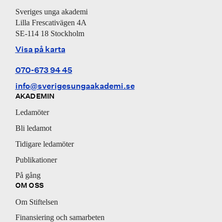
Sveriges unga akademi
Lilla Frescativägen 4A
SE-114 18 Stockholm
Visa på karta
070-673 94 45
info@sverigesungaakademi.se
AKADEMIN
Ledamöter
Bli ledamot
Tidigare ledamöter
Publikationer
På gång
OM OSS
Om Stiftelsen
Finansiering och samarbeten