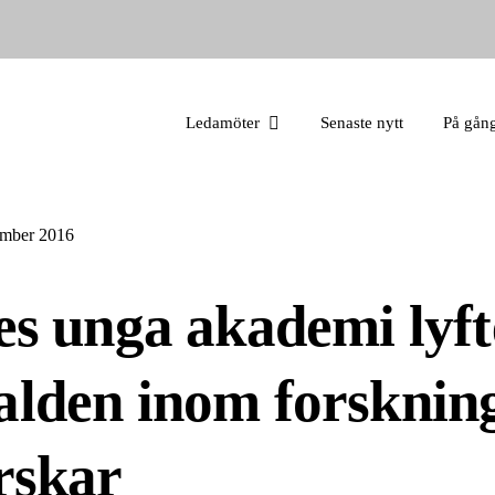
Ledamöter
Senaste nytt
På gån
ember 2016
es unga akademi lyft
lden inom forsknin
rskar