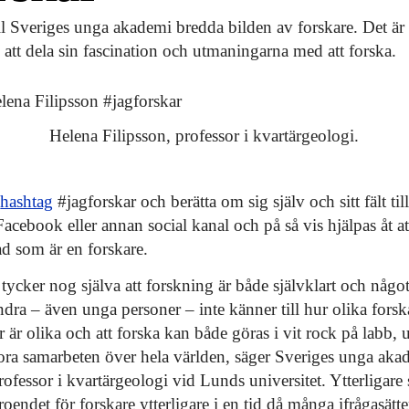
l Sveriges unga akademi bredda bilden av forskare. Det är oc
att dela sin fascination och utmaningarna med att forska.
Helena Filipsson, professor i kvartärgeologi.
a
hashtag
#jagforskar och berätta om sig själv och sitt fält t
Facebook eller annan social kanal och på så vis hjälpas åt a
d som är en forskare.
 tycker nog själva att forskning är både självklart och något
dra – även unga personer – inte känner till hur olika forsk
 är olika och att forska kan både göras i vit rock på labb, 
stora samarbeten över hela världen, säger Sveriges unga ak
rofessor i kvartärgeologi vid Lunds universitet. Ytterligare s
troendet för forskare ytterligare i en tid då många ifrågasät