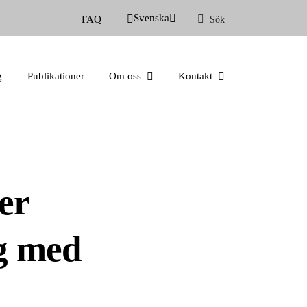
Svenska
FAQ
Sök
g
Publikationer
Om oss
Kontakt
er
g med