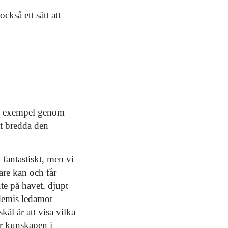
kså ett sätt att
ill exempel genom
tt bredda den
 fantastiskt, men vi
are kan och får
ute på havet, djupt
ademis ledamot
käl är att visa vilka
ter kunskapen i