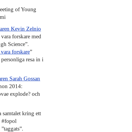
Meeting of Young
emi
karen Kevin Zelnio
t vara forskare med
gh Science”.
 vara forskare
”
personliga resa in i
skaren Sarah Gossan
 hon 2014:
vae explode? och
a samtalet kring ett
l #fopol
 ”taggats”.