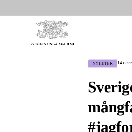
14 dec
NYHETER
Sverig
mångfa
#jagfo