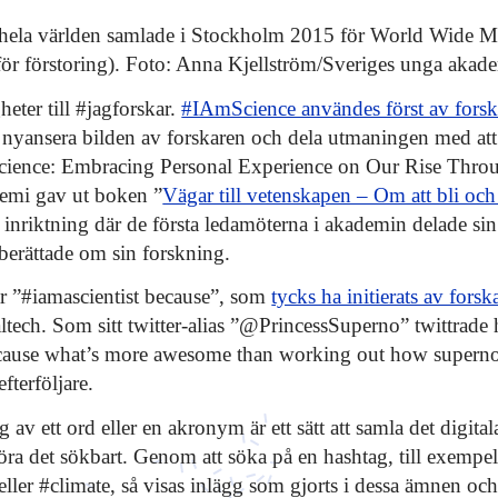
 hela världen samlade i Stockholm 2015 för World Wide 
för förstoring). Foto: Anna Kjellström/Sveriges unga akad
eter till #jagforskar.
#IAmScience användes först av fors
t nyansera bilden av forskaren och dela utmaningen med at
ience: Embracing Personal Experience on Our Rise Throu
emi gav ut boken ”
Vägar till vetenskapen – Om att bli och
nriktning där de första ledamöterna i akademin delade sin 
berättade om sin forskning.
är ”#iamascientist because”, som
tycks ha initierats av for
tech. Som sitt twitter-alias ”@PrincessSuperno” twittrade
ause what’s more awesome than working out how superno
fterföljare.
 av ett ord eller en akronym är ett sätt att samla det digital
öra det sökbart. Genom att söka på en hashtag, till exempe
eller #climate, så visas inlägg som gjorts i dessa ämnen och