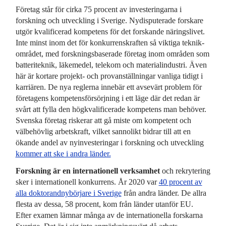
Företag står för cirka 75 procent av investeringarna i
forskning och utveckling i Sverige. Nydisputerade forskare
utgör kvalificerad kompetens för det forskande närings­livet.
Inte minst inom det för konkurrens­kraften så viktiga teknik­
området, med forsknings­baserade företag inom områden som
batteri­teknik, läkemedel, telekom och material­industri. Även
här är kortare projekt- och prov­anställningar vanliga tidigt i
karriären. De nya reglerna innebär ett avsevärt problem för
företagens kompetens­försörjning i ett läge där det redan är
svårt att fylla den hög­kvalificerade kompetens man behöver.
Svenska företag riskerar att gå miste om kompetent och
välbehövlig arbets­kraft, vilket sannolikt bidrar till att en
ökande andel av nyinvesteringar i forskning och utveckling
kommer att ske i andra länder.
Forskning är en internationell verksamhet
och rekrytering
sker i internationell konkurrens. År 2020 var
40 procent av
alla doktorand­nybörjare i Sverige
från andra länder. De allra
flesta av dessa, 58 procent, kom från länder utanför EU.
Efter examen lämnar många av de internationella forskarna