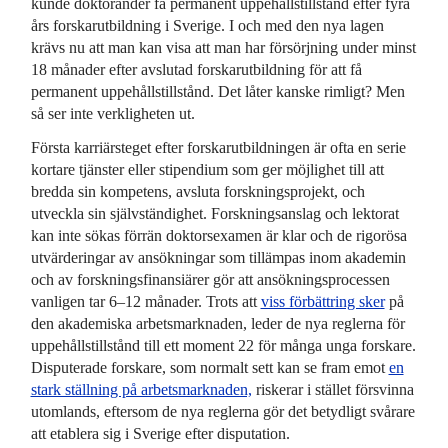
kunde doktorander få permanent uppehålls­tillstånd efter fyra
års forskar­utbildning i Sverige. I och med den nya lagen
krävs nu att man kan visa att man har försörjning under minst
18 månader efter avslutad forskar­utbildning för att få
permanent uppehålls­tillstånd. Det låter kanske rimligt? Men
så ser inte verkligheten ut.
Första karriärsteget efter forskar­utbildningen är ofta en serie
kortare tjänster eller stipendium som ger möjlighet till att
bredda sin kompetens, avsluta forsknings­projekt, och
utveckla sin själv­ständighet. Forsknings­anslag och lektorat
kan inte sökas förrän doktors­examen är klar och de rigorösa
utvärderingar av ansökningar som tillämpas inom akademin
och av forsknings­finansiärer gör att ansöknings­processen
vanligen tar 6–12 månader. Trots att
viss förbättring sker
på
den akademiska arbets­marknaden, leder de nya reglerna för
uppehålls­tillstånd till ett moment 22 för många unga forskare.
Disputerade forskare, som normalt sett kan se fram emot
en
stark ställning på arbets­marknaden,
riskerar i stället försvinna
utomlands, eftersom de nya reglerna gör det betydligt svårare
att etablera sig i Sverige efter disputation.