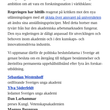
ambition om att vara en forsknings­nation i världs­klass:
Regeringen har hittills
reagerat på kritiken mot den nya
utlännings­lagen med att
skjuta över ansvaret på universiteten
att ändra sina anställnings­principer. Med detta bortser man
tyvärr från hur den akademiska arbets­marknaden fungerar.
Den nya regleringen är dåligt anpassad för utvecklingen och
behoven inom akademin och i den kunskaps- och
innovations­drivna industrin.
Vi uppmanar därför de politiska besluts­fattarna i Sverige att
genast besluta om en återgång till tidigare bestämmelser och
återinföra permanenta uppehålls­tillstånd efter fyra års forskar­
utbildning.
Sebastian Westenhoff
ordförande Sveriges unga akademi
Ylva Söderfeldt
ledamot Sveriges unga akademi
Dan Larhammar
preses Kungl. Vetenskaps­akademien
Magnus Berggren