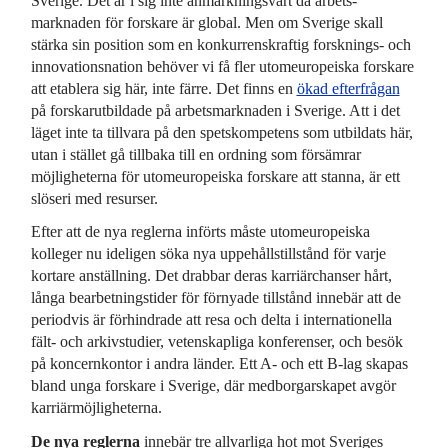
Sverige. Det är i sig inte anmärkningsvärt då arbets­
marknaden för forskare är global. Men om Sverige skall
stärka sin position som en konkurrenskraftig forsknings- och
innovations­nation behöver vi få fler utom­europeiska forskare
att etablera sig här, inte färre. Det finns en
ökad efterfrågan
på forskar­utbildade på arbets­marknaden i Sverige. Att i det
läget inte ta tillvara på den spets­kompetens som utbildats här,
utan i stället gå tillbaka till en ordning som försämrar
möjligheterna för utom­europeiska forskare att stanna, är ett
slöseri med resurser.
Efter att de nya reglerna införts måste utom­europeiska
kolleger nu ideligen söka nya uppehålls­tillstånd för varje
kortare anställning. Det drabbar deras karriär­chanser hårt,
långa bearbetnings­tider för förnyade tillstånd innebär att de
periodvis är förhindrade att resa och delta i internationella
fält- och arkivstudier, vetenskapliga konferenser, och besök
på koncern­kontor i andra länder. Ett A- och ett B-lag skapas
bland unga forskare i Sverige, där medborgar­skapet avgör
karriär­möjligheterna.
De nya reglerna
innebär tre allvarliga hot mot Sveriges