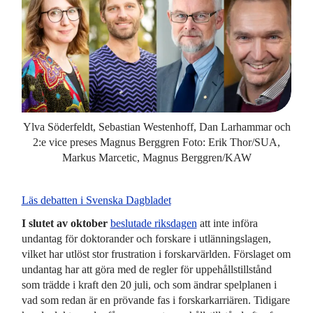
Ylva Söderfeldt, Sebastian Westenhoff, Dan Larhammar och
2:e vice preses Magnus Berggren Foto: Erik Thor/SUA,
Markus Marcetic, Magnus Berggren/KAW
Läs debatten i Svenska Dagbladet
I slutet av oktober
beslutade riksdagen
att inte införa
undantag för doktorander och forskare i utlännings­lagen,
vilket har utlöst stor frustration i forskar­världen. Förslaget om
undantag har att göra med de regler för uppehålls­tillstånd
som trädde i kraft den 20 juli, och som ändrar spelplanen i
vad som redan är en prövande fas i forskar­karriären. Tidigare