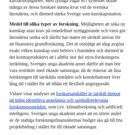
karriärmöjligheter. Med tydliga vägar in i systemet skulle
många av dessa forskare stanna kvar vid de svenska
lärosätena, och därmed stärka Sverige som kunskapsnation.
Medel till olika typer av forskning
. Möjligheten att söka ny
kunskap utan krav på omedelbart nyttiggörande och vinst gör
lärosätena unika och därför har staten ett särskilt ansvar för
att finansiera grundforskning. Det är omöjligt att idag avgöra
exakt vilken kunskap som behövs i framtiden och därmed är
det kontraproduktivt att i alltför stor del styra forskningens
inriktning. Sveriges unga akademi anser därför att man bör
vara restriktiv med riktade satsningar, då de riskerar att låsa
forskningen till särskilda områden och konstellationer över
lång tid i stället för att tillåta ett flexibelt angreppssätt.
Vidare visar analyser att
forskarsamhället är särskilt lämpat
att tidigt identifiera angelägna och samhällsrelevanta
forskningsområden
, som t.ex. klimatforskning och artificiell
intelligens. Sveriges unga akademi anser att en större andel
av de statliga forskningsfinansiärernas budget ska gå till fria
projektbidrag i stället för till riktade satsningar.