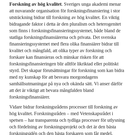
Forskning av hög kvalitet
. Sveriges unga akademi menar
att nuvarande organisation för forskningsfinansiering i stor
utsträckning bidrar till forskning av hög kvalitet. En viktig
bidragande faktor i detta är den pluralism och heterogenitet
som finns i forskningsfinansieringssystemet, både bland de
statliga forskningsfinansiärerna och privata. Det svenska
finansieringssystemet med flera olika finansiärer bidrar till
kvalitet och mångfald, att olika typer av forskning och
forskare kan finansieras och minskar risken för att
forskningsfinansieringen blir alltför likriktad eller politiskt
styrd. Det skapar förutsättningar för forskning som kan bidra
med ny kunskap för att besvara morgondagens
samhällsutmaningar på nya och okända sätt. Vi anser därför
att det är viktigt att bevara mångfalden bland
forskningsfinansiärer.
Vidare bidrar forskningsrådens processer till forskning av
hög kvalitet. Forskningsråden – med Vetenskapsrådet i
spetsen – har transparenta och tydliga processer för utlysning
och fördelning av forskningsprojekt och det är den bästa
forskningsidén och den bästa forskaren som får medel.