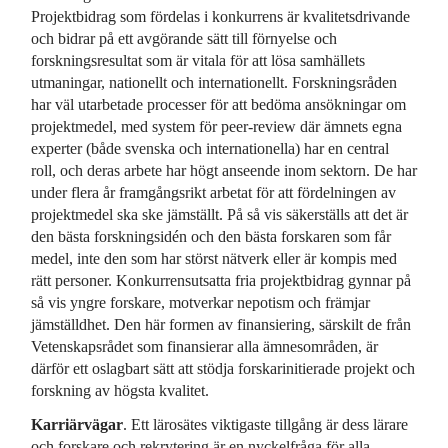
Projektbidrag som fördelas i konkurrens är kvalitetsdrivande
och bidrar på ett avgörande sätt till förnyelse och
forskningsresultat som är vitala för att lösa samhällets
utmaningar, nationellt och internationellt. Forskningsråden
har väl utarbetade processer för att bedöma ansökningar om
projektmedel, med system för peer-review där ämnets egna
experter (både svenska och internationella) har en central
roll, och deras arbete har högt anseende inom sektorn. De har
under flera år framgångsrikt arbetat för att fördelningen av
projektmedel ska ske jämställt. På så vis säkerställs att det är
den bästa forskningsidén och den bästa forskaren som får
medel, inte den som har störst nätverk eller är kompis med
rätt personer. Konkurrensutsatta fria projektbidrag gynnar på
så vis yngre forskare, motverkar nepotism och främjar
jämställdhet. Den här formen av finansiering, särskilt de från
Vetenskapsrådet som finansierar alla ämnesområden, är
därför ett oslagbart sätt att stödja forskarinitierade projekt och
forskning av högsta kvalitet.
Karriärvägar
. Ett lärosätes viktigaste tillgång är dess lärare
och forskare och rekrytering är en nyckelfråga för alla