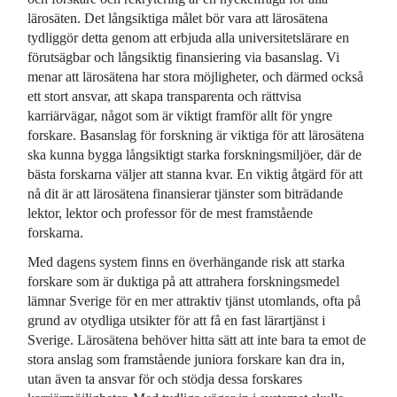
lärosäten. Det långsiktiga målet bör vara att lärosätena
tydliggör detta genom att erbjuda alla universitetslärare en
förutsägbar och långsiktig finansiering via basanslag. Vi
menar att lärosätena har stora möjligheter, och därmed också
ett stort ansvar, att skapa transparenta och rättvisa
karriärvägar, något som är viktigt framför allt för yngre
forskare. Basanslag för forskning är viktiga för att lärosätena
ska kunna bygga långsiktigt starka forskningsmiljöer, där de
bästa forskarna väljer att stanna kvar. En viktig åtgärd för att
nå dit är att lärosätena finansierar tjänster som biträdande
lektor, lektor och professor för de mest framstående
forskarna.
Med dagens system finns en överhängande risk att starka
forskare som är duktiga på att attrahera forskningsmedel
lämnar Sverige för en mer attraktiv tjänst utomlands, ofta på
grund av otydliga utsikter för att få en fast lärartjänst i
Sverige. Lärosätena behöver hitta sätt att inte bara ta emot de
stora anslag som framstående juniora forskare kan dra in,
utan även ta ansvar för och stödja dessa forskares