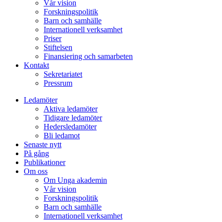
Vår vision
Forskningspolitik
Barn och samhälle
Internationell verksamhet
Priser
Stiftelsen
Finansiering och samarbeten
Kontakt
Sekretariatet
Pressrum
Ledamöter
Aktiva ledamöter
Tidigare ledamöter
Hedersledamöter
Bli ledamot
Senaste nytt
På gång
Publikationer
Om oss
Om Unga akademin
Vår vision
Forskningspolitik
Barn och samhälle
Internationell verksamhet