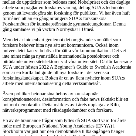
mellan de upptäckter som belönas med Nobelpriset och det dagliga
arbete som präglar en forskares vardag, deltog SUA:s ledamöter
genom att levandegöra sin forskning för publiken. Vi har även haft
förmånen att än en gång arrangera SUA:s forskarskola
Forskarmöten för kunskapstörstande gymnasieungdomar. Denna
gång samlades vi på vackra Norrbyskär i Umeå.
Men det är inte enbart gentemot det omgivande samhället som
forskare behöver hitta nya sätt att kommunicera. Också inom
universitetet kan vi behöva förbättra vår kommunikation. Det vet
inte minst många nyanställda internationella postdoktorer och
biträdande universitetslektorer vid våra universitet. Därför lanserade
SUA under hösten 2022 A Beginner’s Guide to Swedish Academia
som är en kortfattad guide till nya forskare i det svenska
forskningslandskapet. Boken är en av flera nyheter inom SUA:s
arbete med internationalisering detta verksamhetsår.
Även politiker betonar sina behov av kunskap när
konspirationsteorier, desinformation och fake news faktiskt blir ett
hot mot demokratin. Detta märktes av i årets upplaga av Rifo,
nätverksprogrammet med riksdagsledamöter och forskare.
En av de brännande frågor som lyftes då SUA stod värd för årets
möte med European National Young Academies (ENYA) i
Stockholm var just hur den demokratiska tillbakagången hänger