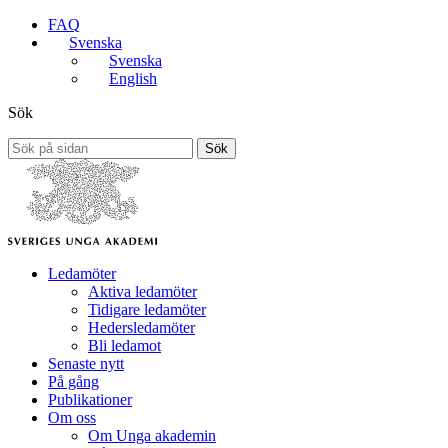
FAQ
Svenska
Svenska
English
Sök
Sök
Ledamöter
Aktiva ledamöter
Tidigare ledamöter
Hedersledamöter
Bli ledamot
Senaste nytt
På gång
Publikationer
Om oss
Om Unga akademin