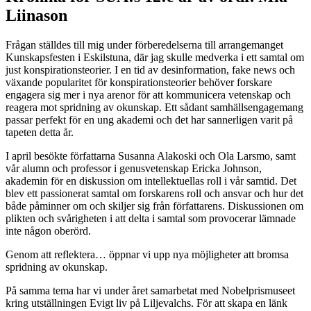
Liinason
Frågan ställdes till mig under förberedelserna till arrangemanget
Kunskapsfesten i Eskilstuna, där jag skulle medverka i ett samtal om
just konspirationsteorier. I en tid av desinformation, fake news och
växande popularitet för konspirationsteorier behöver forskare
engagera sig mer i nya arenor för att kommunicera vetenskap och
reagera mot spridning av okunskap. Ett sådant samhällsengagemang
passar perfekt för en ung akademi och det har sannerligen varit på
tapeten detta år.
I april besökte författarna Susanna Alakoski och Ola Larsmo, samt
vår alumn och professor i genusvetenskap Ericka Johnson,
akademin för en diskussion om intellektuellas roll i vår samtid. Det
blev ett passionerat samtal om forskarens roll och ansvar och hur det
både påminner om och skiljer sig från författarens. Diskussionen om
plikten och svårigheten i att delta i samtal som provocerar lämnade
inte någon oberörd.
Genom att reflektera… öppnar vi upp nya möjligheter att bromsa
spridning av okunskap.
På samma tema har vi under året samarbetat med Nobelprismuseet
kring utställningen Evigt liv på Liljevalchs. För att skapa en länk