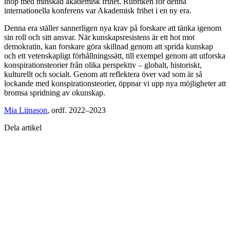
ihop med minskad akademisk frihet. Rubriken för denna
internationella konferens var Akademisk frihet i en ny era.
Denna era ställer sannerligen nya krav på forskare att tänka igenom
sin roll och sitt ansvar. När kunskapsresistens är ett hot mot
demokratin, kan forskare göra skillnad genom att sprida kunskap
och ett vetenskapligt förhållningssätt, till exempel genom att utforska
konspirationsteorier från olika perspektiv – globalt, historiskt,
kulturellt och socialt. Genom att reflektera över vad som är så
lockande med konspirationsteorier, öppnar vi upp nya möjligheter att
bromsa spridning av okunskap.
Mia Liinason
, ordf. 2022–2023
Dela artikel