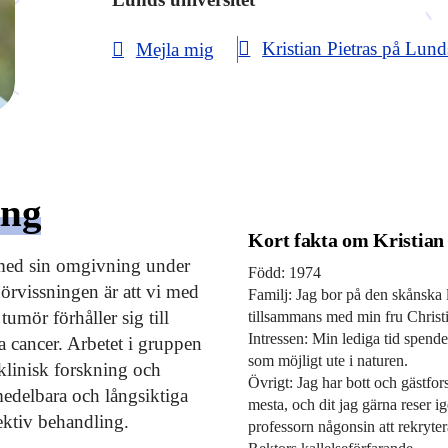
Kristian Pietras på Lund
Mejla mig
ing
Kort fakta om Kristian
 med sin omgivning under
Född: 1974
örvissningen är att vi med
Familj: Jag bor på den skånska
umör förhåller sig till
tillsammans med min fru Christi
Intressen: Min lediga tid spende
 cancer. Arbetet i gruppen
som möjligt ute i naturen.
 klinisk forskning och
Övrigt: Jag har bott och gästfor
medelbara och långsiktiga
mesta, och dit jag gärna reser
fektiv behandling.
professorn någonsin att rekrytera