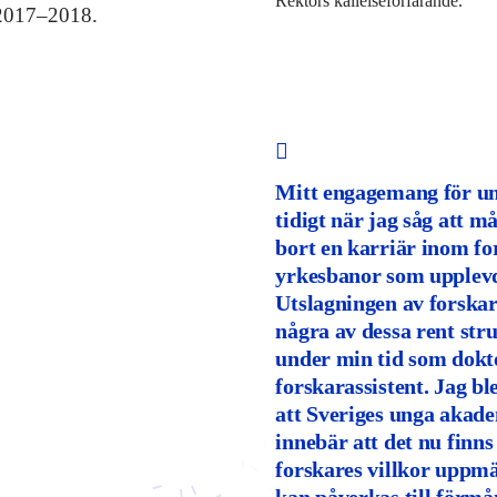
Rektors kallelseförfarande.
 2017–2018.
Mitt engagemang för un
tidigt när jag såg att 
bort en karriär inom fo
yrkesbanor som upplevd
Utslagningen av forskar
några av dessa rent stru
under min tid som dokt
forskarassistent. Jag bl
att Sveriges unga akade
innebär att det nu finn
forskares villkor uppmä