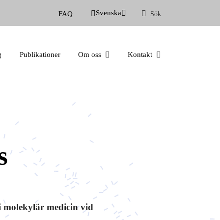
Svenska
FAQ
Sök
g
Publikationer
Om oss
Kontakt
s
i molekylär medicin vid