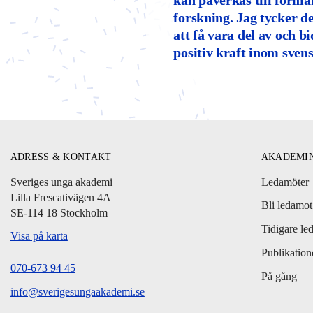
kan påverkas till förmå
forskning. Jag tycker de
att få vara del av och bi
positiv kraft inom sven
ADRESS & KONTAKT
AKADEMI
Sveriges unga akademi
Ledamöter
Lilla Frescativägen 4A
Bli ledamot
SE-114 18 Stockholm
Tidigare le
Visa på karta
Publikation
070-673 94 45
På gång
info@sverigesungaakademi.se