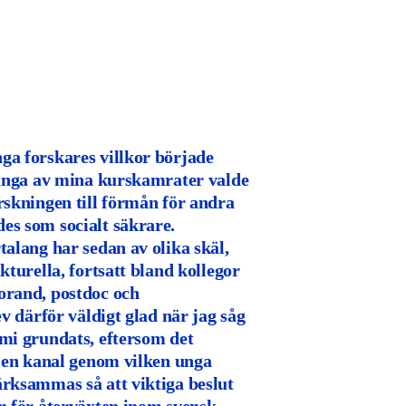
ga forskares villkor började
många av mina kurskamrater valde
rskningen till förmån för andra
es som socialt säkrare.
talang har sedan av olika skäl,
kturella, fortsatt bland kollegor
orand, postdoc och
ev därför väldigt glad när jag såg
mi grundats, eftersom det
s en kanal genom vilken unga
rksammas så att viktiga beslut