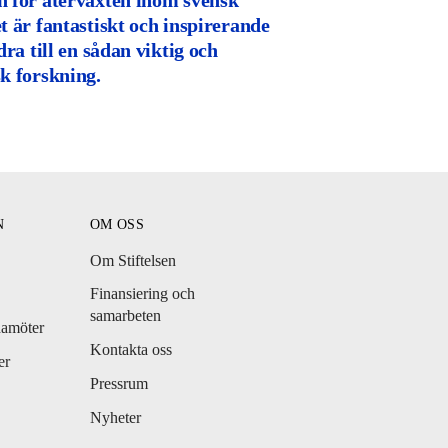
n för återväxten inom svensk
t är fantastiskt och inspirerande
dra till en sådan viktig och
sk forskning.
N
OM OSS
Om Stiftelsen
Finansiering och
samarbeten
damöter
Kontakta oss
er
Pressrum
Nyheter