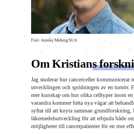
Foto: Annika Moberg/SUA
Om Kristian
s forskn
Jag studerar hur cancerceller kommunicerar
utvecklingen och spridningen av en tumör. F
mer kunskap om hur olika celltyper inom en t
varandra kommer hitta nya vägar att behandla
syftar till att knyta samman grundforskning,
läkemedelsutveckling för att erbjuda både o
möjligheter till cancerpatienter för en mer ef