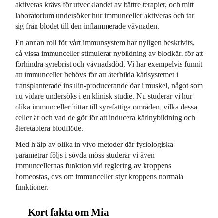
aktiveras krävs för utvecklandet av bättre terapier, och mitt
laboratorium undersöker hur immunceller aktiveras och tar
sig från blodet till den inflammerade vävnaden.
En annan roll för vårt immunsystem har nyligen beskrivits,
då vissa immunceller stimulerar nybildning av blodkärl för att
förhindra syrebrist och vävnadsdöd. Vi har exempelvis funnit
att immunceller behövs för att återbilda kärlsystemet i
transplanterade insulin-producerande öar i muskel, något som
nu vidare undersöks i en klinisk studie. Nu studerar vi hur
olika immunceller hittar till syrefattiga områden, vilka dessa
celler är och vad de gör för att inducera kärlnybildning och
återetablera blodflöde.
Med hjälp av olika in vivo metoder där fysiologiska
parametrar följs i sövda möss studerar vi även
immuncellernas funktion vid reglering av kroppens
homeostas, dvs om immunceller styr kroppens normala
funktioner.
Kort fakta om Mia