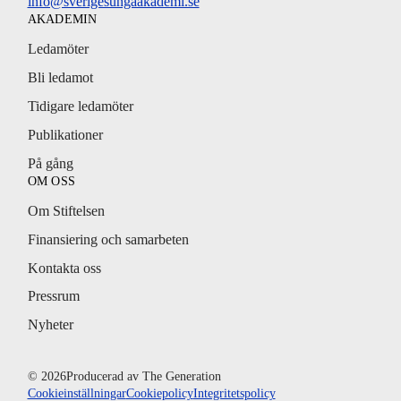
info@sverigesungaakademi.se
AKADEMIN
Ledamöter
Bli ledamot
Tidigare ledamöter
Publikationer
På gång
OM OSS
Om Stiftelsen
Finansiering och samarbeten
Kontakta oss
Pressrum
Nyheter
© 2026
Producerad av
The Generation
Cookieinställningar
Cookiepolicy
Integritetspolicy