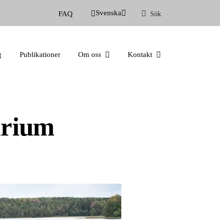
Svenska
FAQ
Sök
g
Publikationer
Om oss
Kontakt
arium