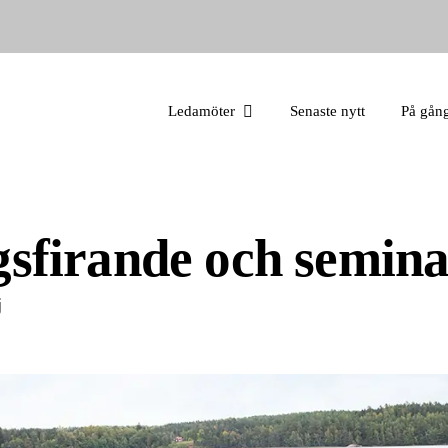
Ledamöter
Senaste nytt
På gån
sfirande och semin
j