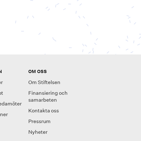
N
OM OSS
r
Om Stiftelsen
ot
Finansiering och
samarbeten
ledamöter
Kontakta oss
oner
Pressrum
Nyheter