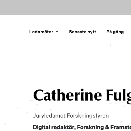
Ledamöter
Senaste nytt
På gång
Catherine Ful
Juryledamot Forskningsfyren
Digital redaktör, Forskning & Framst