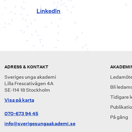
LinkedIn
ADRESS & KONTAKT
AKADEMI
Sveriges unga akademi
Ledamöte
Lilla Frescativägen 4A
Bli ledam
SE-114 18 Stockholm
Tidigare 
Visa på karta
Publikati
070-673 94 45
På gång
info@sverigesungaakademi.se