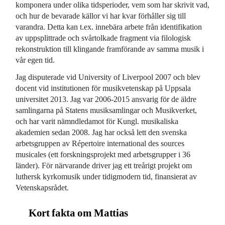
komponera under olika tidsperioder, vem som har skrivit vad,
och hur de bevarade källor vi har kvar förhåller sig till
varandra. Detta kan t.ex. innebära arbete från identifikation
av uppsplittrade och svårtolkade fragment via filologisk
rekonstruktion till klingande framförande av samma musik i
vår egen tid.
Jag disputerade vid University of Liverpool 2007 och blev
docent vid institutionen för musikvetenskap på Uppsala
universitet 2013. Jag var 2006-2015 ansvarig för de äldre
samlingarna på Statens musiksamlingar och Musikverket,
och har varit nämndledamot för Kungl. musikaliska
akademien sedan 2008. Jag har också lett den svenska
arbetsgruppen av Répertoire international des sources
musicales (ett forskningsprojekt med arbetsgrupper i 36
länder). För närvarande driver jag ett treårigt projekt om
luthersk kyrkomusik under tidigmodern tid, finansierat av
Vetenskapsrådet.
Kort fakta om Mattias