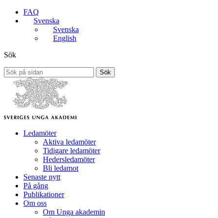
FAQ
Svenska
Svenska
English
Sök
Sök
Ledamöter
Aktiva ledamöter
Tidigare ledamöter
Hedersledamöter
Bli ledamot
Senaste nytt
På gång
Publikationer
Om oss
Om Unga akademin