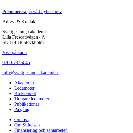
Prenumerera på vårt nyhetsbrev
Adress & Kontakt
Sveriges unga akademi
Lilla Frescativägen 4A
SE-114 18 Stockholm
Visa på karta
070-673 94 45
info@sverigesungaakademi.se
Akademin
Ledamöter
Bli ledamot
Tidigare ledamöter
Publikationer
På gång
Om oss
Om Stiftelsen
Finansiering och samarbeten