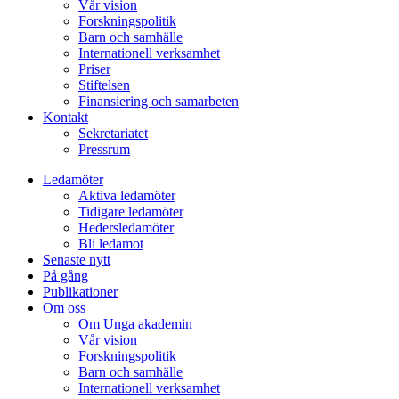
Vår vision
Forskningspolitik
Barn och samhälle
Internationell verksamhet
Priser
Stiftelsen
Finansiering och samarbeten
Kontakt
Sekretariatet
Pressrum
Ledamöter
Aktiva ledamöter
Tidigare ledamöter
Hedersledamöter
Bli ledamot
Senaste nytt
På gång
Publikationer
Om oss
Om Unga akademin
Vår vision
Forskningspolitik
Barn och samhälle
Internationell verksamhet