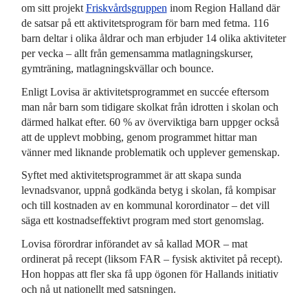
om sitt projekt
Friskvårdsgruppen
inom Region Halland där
de satsar på ett aktivitetsprogram för barn med fetma. 116
barn deltar i olika åldrar och man erbjuder 14 olika aktiviteter
per vecka – allt från gemensamma matlagningskurser,
gymträning, matlagningskvällar och bounce.
Enligt Lovisa är aktivitetsprogrammet en succée eftersom
man når barn som tidigare skolkat från idrotten i skolan och
därmed halkat efter. 60 % av överviktiga barn uppger också
att de upplevt mobbing, genom programmet hittar man
vänner med liknande problematik och upplever gemenskap.
Syftet med aktivitetsprogrammet är att skapa sunda
levnadsvanor, uppnå godkända betyg i skolan, få kompisar
och till kostnaden av en kommunal korordinator – det vill
säga ett kostnadseffektivt program med stort genomslag.
Lovisa förordrar införandet av så kallad MOR – mat
ordinerat på recept (liksom FAR – fysisk aktivitet på recept).
Hon hoppas att fler ska få upp ögonen för Hallands initiativ
och nå ut nationellt med satsningen.