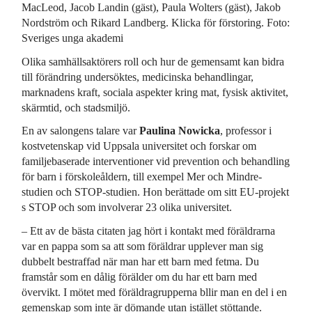
MacLeod, Jacob Landin (gäst), Paula Wolters (gäst), Jakob
Nordström och Rikard Landberg. Klicka för förstoring. Foto:
Sveriges unga akademi
Olika samhällsaktörers roll och hur de gemensamt kan bidra
till förändring undersöktes, medicinska behandlingar,
marknadens kraft, sociala aspekter kring mat, fysisk aktivitet,
skärmtid, och stadsmiljö.
En av salongens talare var
Paulina Nowicka
, professor i
kostvetenskap vid Uppsala universitet och forskar om
familjebaserade interventioner vid prevention och behandling
för barn i förskoleåldern, till exempel Mer och Mindre-
studien och STOP-studien. Hon berättade om sitt EU-projekt
s STOP och som involverar 23 olika universitet.
– Ett av de bästa citaten jag hört i kontakt med föräldrarna
var en pappa som sa att som föräldrar upplever man sig
dubbelt bestraffad när man har ett barn med fetma. Du
framstår som en dålig förälder om du har ett barn med
övervikt. I mötet med föräldragrupperna bllir man en del i en
gemenskap som inte är dömande utan istället stöttande.