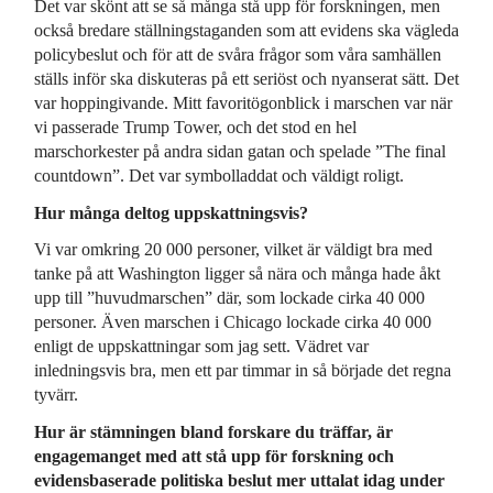
Det var skönt att se så många stå upp för forskningen, men
också bredare ställningstaganden som att evidens ska vägleda
policybeslut och för att de svåra frågor som våra samhällen
ställs inför ska diskuteras på ett seriöst och nyanserat sätt. Det
var hoppingivande. Mitt favoritögonblick i marschen var när
vi passerade Trump Tower, och det stod en hel
marschorkester på andra sidan gatan och spelade ”The final
countdown”. Det var symbolladdat och väldigt roligt.
Hur många deltog uppskattningsvis?
Vi var omkring 20 000 personer, vilket är väldigt bra med
tanke på att Washington ligger så nära och många hade åkt
upp till ”huvudmarschen” där, som lockade cirka 40 000
personer. Även marschen i Chicago lockade cirka 40 000
enligt de uppskattningar som jag sett. Vädret var
inledningsvis bra, men ett par timmar in så började det regna
tyvärr.
Hur är stämningen bland forskare du träffar, är
engagemanget med att stå upp för forskning och
evidensbaserade politiska beslut mer uttalat idag under