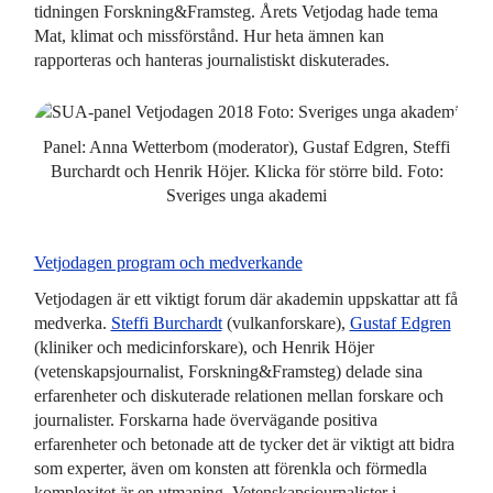
tidningen Forskning&Framsteg. Årets Vetjodag hade tema
Mat, klimat och missförstånd. Hur heta ämnen kan
rapporteras och hanteras journalistiskt diskuterades.
Panel: Anna Wetterbom (moderator), Gustaf Edgren, Steffi
Burchardt och Henrik Höjer. Klicka för större bild. Foto:
Sveriges unga akademi
Vetjodagen program och medverkande
Vetjodagen är ett viktigt forum där akademin uppskattar att få
medverka.
Steffi Burchardt
(vulkanforskare),
Gustaf Edgren
(kliniker och medicinforskare), och Henrik Höjer
(vetenskapsjournalist, Forskning&Framsteg) delade sina
erfarenheter och diskuterade relationen mellan forskare och
journalister. Forskarna hade övervägande positiva
erfarenheter och betonade att de tycker det är viktigt att bidra
som experter, även om konsten att förenkla och förmedla
komplexitet är en utmaning. Vetenskapsjournalister i