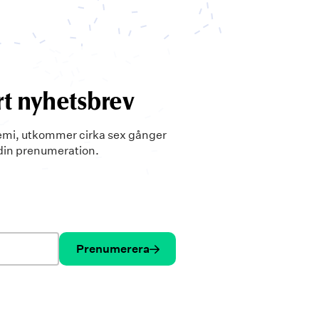
t nyhetsbrev
emi, utkommer cirka sex gånger
 din prenumeration.
Prenumerera