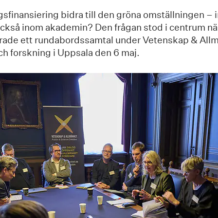
sfinansiering bidra till den gröna omställningen – i
också inom akademin? Den frågan stod i centrum nä
rade ett rundabordssamtal under Vetenskap & All
ch forskning i Uppsala den 6 maj.