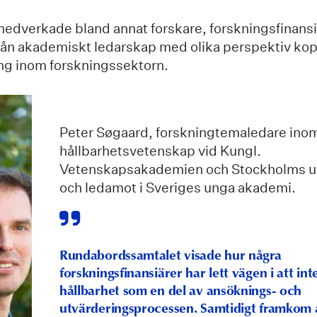
edverkade bland annat forskare, forskningsfinansi
rån akademiskt ledarskap med olika perspektiv koppl
ing inom forskningssektorn.
Peter Søgaard, forskningtemaledare inom
hållbarhetsvetenskap vid Kungl.
Vetenskapsakademien och Stockholms un
och ledamot i Sveriges unga akademi.
Rundabordssamtalet visade hur några
forskningsfinansiärer har lett vägen i att int
hållbarhet som en del av ansöknings- och
utvärderingsprocessen. Samtidigt framkom a