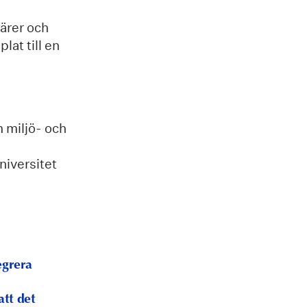
ärer och
at till en
 miljö- och
iversitet
egrera
tt det