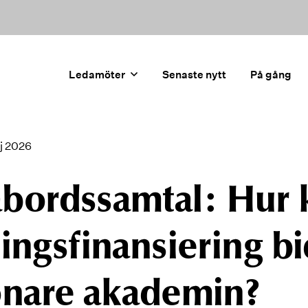
Ledamöter
Senaste nytt
På gång
j 2026
bordssamtal: Hur 
ingsfinansiering bid
önare akademin?