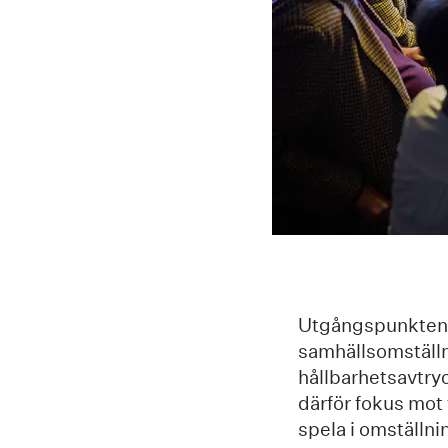
Utgångspunkten f
samhällsomställn
hållbarhetsavtry
därför fokus mot
spela i omställni