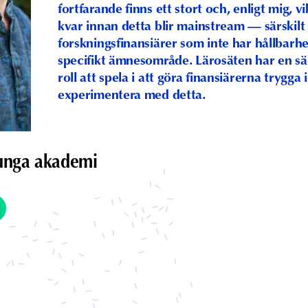
fortfarande finns ett stort och, enligt mig, vi
kvar innan detta blir mainstream — särskilt
forskningsfinansiärer som inte har hållbarh
specifikt ämnesområde. Lärosäten har en särs
roll att spela i att göra finansiärerna trygga i
experimentera med detta.
 unga akademi