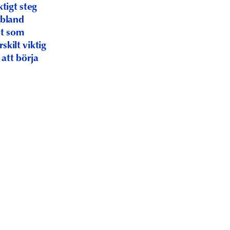
ktigt steg
 bland
et som
kilt viktig
 att börja