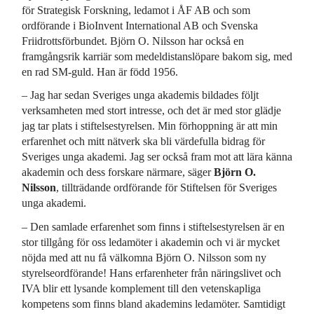
för Strategisk Forskning, ledamot i ÅF AB och som
ordförande i BioInvent International AB och Svenska
Friidrottsförbundet. Björn O. Nilsson har också en
framgångsrik karriär som medeldistanslöpare bakom sig, med
en rad SM-guld. Han är född 1956.
– Jag har sedan Sveriges unga akademis bildades följt
verksamheten med stort intresse, och det är med stor glädje
jag tar plats i stiftelsestyrelsen. Min förhoppning är att min
erfarenhet och mitt nätverk ska bli värdefulla bidrag för
Sveriges unga akademi. Jag ser också fram mot att lära känna
akademin och dess forskare närmare, säger
Björn O.
Nilsson
, tillträdande ordförande för Stiftelsen för Sveriges
unga akademi.
– Den samlade erfarenhet som finns i stiftelsestyrelsen är en
stor tillgång för oss ledamöter i akademin och vi är mycket
nöjda med att nu få välkomna Björn O. Nilsson som ny
styrelseordförande! Hans erfarenheter från näringslivet och
IVA blir ett lysande komplement till den vetenskapliga
kompetens som finns bland akademins ledamöter. Samtidigt