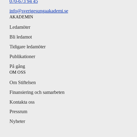
070-673 94 45
info@sverigesungaakademi.se
AKADEMIN
Ledamöter
Bli ledamot
Tidigare ledamöter
Publikationer
På gång
OM OSS
Om Stiftelsen
Finansiering och samarbeten
Kontakta oss
Pressrum
Nyheter