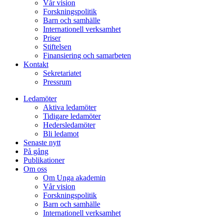
Vår vision
Forskningspolitik
Barn och samhälle
Internationell verksamhet
Priser
Stiftelsen
Finansiering och samarbeten
Kontakt
Sekretariatet
Pressrum
Ledamöter
Aktiva ledamöter
Tidigare ledamöter
Hedersledamöter
Bli ledamot
Senaste nytt
På gång
Publikationer
Om oss
Om Unga akademin
Vår vision
Forskningspolitik
Barn och samhälle
Internationell verksamhet