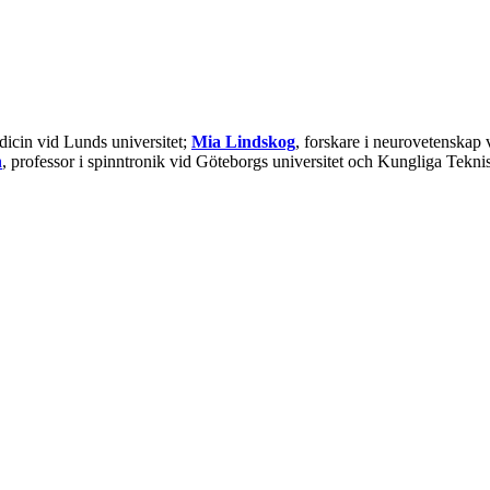
dicin vid Lunds universitet;
Mia Lindskog
, forskare i neurovetenskap 
n
, professor i spinntronik vid Göteborgs universitet och Kungliga Te