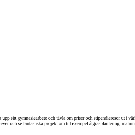
a upp sitt gymnasiearbete och tävla om priser och stipendieresor ut i värl
elever och se fantastiska projekt om till exempel ålgräsplantering, mätni