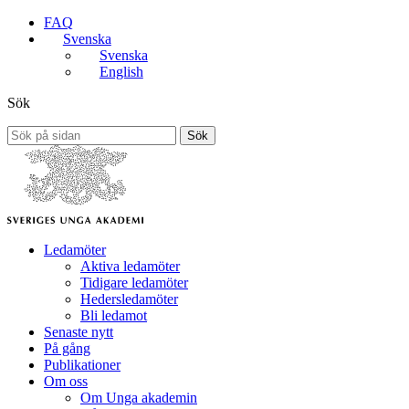
FAQ
Svenska
Svenska
English
Sök
Sök
Ledamöter
Aktiva ledamöter
Tidigare ledamöter
Hedersledamöter
Bli ledamot
Senaste nytt
På gång
Publikationer
Om oss
Om Unga akademin