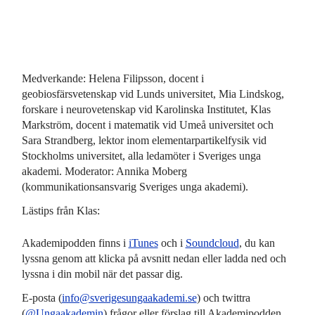
Medverkande: Helena Filipsson, docent i
geobiosfärsvetenskap vid Lunds universitet, Mia Lindskog,
forskare i neurovetenskap vid Karolinska Institutet, Klas
Markström, docent i matematik vid Umeå universitet och
Sara Strandberg, lektor inom elementarpartikelfysik vid
Stockholms universitet, alla ledamöter i Sveriges unga
akademi. Moderator: Annika Moberg
(kommunikationsansvarig Sveriges unga akademi).
Lästips från Klas:
Akademipodden finns i
iTunes
och i
Soundcloud
, du kan
lyssna genom att klicka på avsnitt nedan eller ladda ned och
lyssna i din mobil när det passar dig.
E-posta (
info@sverigesungaakademi.se
) och twittra
(
@Ungaakademin
) frågor eller förslag till Akademipodden.