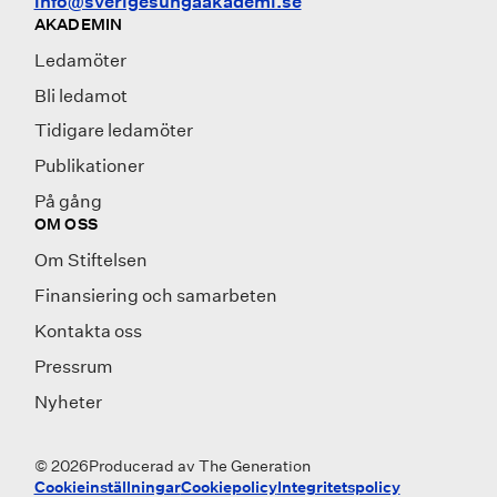
info@sverigesungaakademi.se
AKADEMIN
Ledamöter
Bli ledamot
Tidigare ledamöter
Publikationer
På gång
OM OSS
Om Stiftelsen
Finansiering och samarbeten
Kontakta oss
Pressrum
Nyheter
© 2026
Producerad av
The Generation
Cookieinställningar
Cookiepolicy
Integritetspolicy