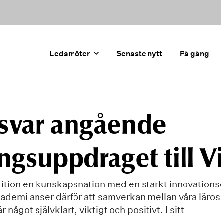
Ledamöter
Senaste nytt
På gång
svar angående
ngsuppdraget till 
adition en kunskapsnation med en starkt innovation
ademi anser därför att samverkan mellan våra läro
r något självklart, viktigt och positivt. I sitt