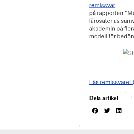
remissvar
på rapporten ”Met
lärosätenas sam
akademin på fler
modell för bedöm
Läs remissvaret (
Dela artikel