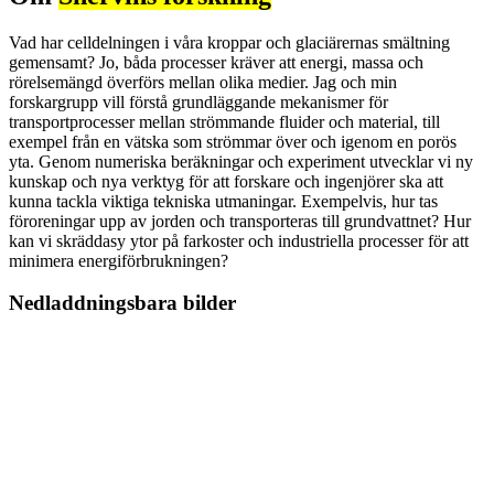
Vad har celldelningen i våra kroppar och glaciärernas smältning
gemensamt? Jo, båda processer kräver att energi, massa och
rörelsemängd överförs mellan olika medier. Jag och min
forskargrupp vill förstå grundläggande mekanismer för
transportprocesser mellan strömmande fluider och material, till
exempel från en vätska som strömmar över och igenom en porös
yta. Genom numeriska beräkningar och experiment utvecklar vi ny
kunskap och nya verktyg för att forskare och ingenjörer ska att
kunna tackla viktiga tekniska utmaningar. Exempelvis, hur tas
föroreningar upp av jorden och transporteras till grundvattnet? Hur
kan vi skräddasy ytor på farkoster och industriella processer för att
minimera energiförbrukningen?
Nedladdningsbara bilder