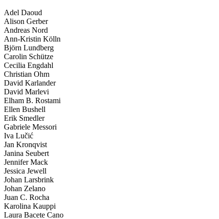
Adel Daoud
Alison Gerber
Andreas Nord
Ann-Kristin Kölln
Björn Lundberg
Carolin Schütze
Cecilia Engdahl
Christian Ohm
David Karlander
David Marlevi
Elham B. Rostami
Ellen Bushell
Erik Smedler
Gabriele Messori
Iva Lučić
Jan Kronqvist
Janina Seubert
Jennifer Mack
Jessica Jewell
Johan Larsbrink
Johan Zelano
Juan C. Rocha
Karolina Kauppi
Laura Bacete Cano