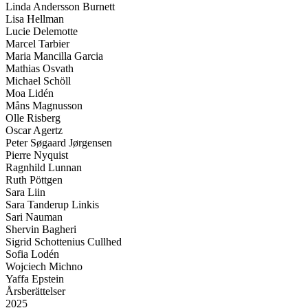
Linda Andersson Burnett
Lisa Hellman
Lucie Delemotte
Marcel Tarbier
Maria Mancilla Garcia
Mathias Osvath
Michael Schöll
Moa Lidén
Måns Magnusson
Olle Risberg
Oscar Agertz
Peter Søgaard Jørgensen
Pierre Nyquist
Ragnhild Lunnan
Ruth Pöttgen
Sara Liin
Sara Tanderup Linkis
Sari Nauman
Shervin Bagheri
Sigrid Schottenius Cullhed
Sofia Lodén
Wojciech Michno
Yaffa Epstein
Årsberättelser
2025