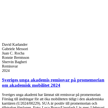
David Karlander
Gabriele Messori
Juan C. Rocha
Ronnie Berntsson
Shervin Bagheri
Remissvar
2024
Sveriges unga akademis remissvar på promemorian
om akademisk mobilitet 2024
Sveriges unga akademi har lämnat sitt remissvar på promemorian
Förslag till ändringar för att öka mobiliteten tidigt i den akademiska
karriären (U2024/00229). SUA är positiv till promemorian och
tillstyrker förslagen. Foto: Luca Bravo/Unsplash Läs mer: I februari