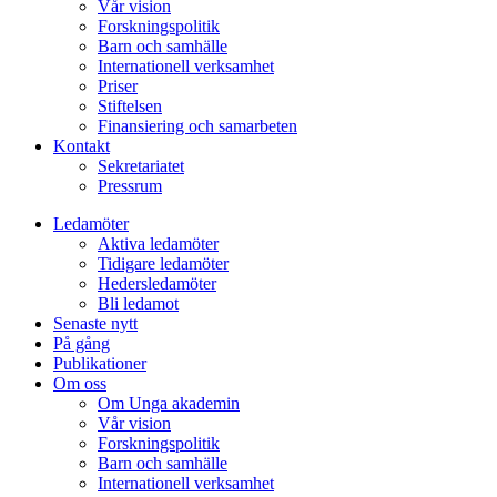
Vår vision
Forskningspolitik
Barn och samhälle
Internationell verksamhet
Priser
Stiftelsen
Finansiering och samarbeten
Kontakt
Sekretariatet
Pressrum
Ledamöter
Aktiva ledamöter
Tidigare ledamöter
Hedersledamöter
Bli ledamot
Senaste nytt
På gång
Publikationer
Om oss
Om Unga akademin
Vår vision
Forskningspolitik
Barn och samhälle
Internationell verksamhet