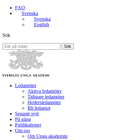
FAQ
Svenska
Svenska
English
Sök
Sök
Ledamöter
Aktiva ledamöter
Tidigare ledamöter
Hedersledamöter
Bli ledamot
Senaste nytt
På gång
Publikationer
Om oss
Om Unga akademin