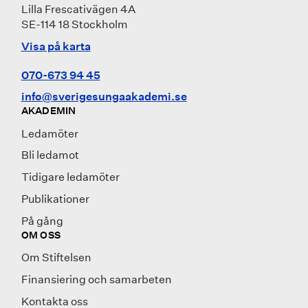
Lilla Frescativägen 4A
SE-114 18 Stockholm
Visa på karta
070-673 94 45
info@sverigesungaakademi.se
AKADEMIN
Ledamöter
Bli ledamot
Tidigare ledamöter
Publikationer
På gång
OM OSS
Om Stiftelsen
Finansiering och samarbeten
Kontakta oss