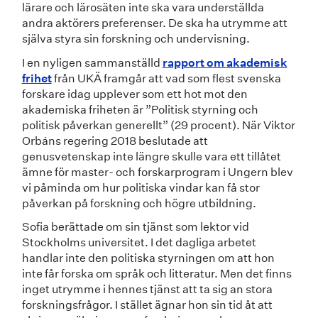
lärare och lärosäten inte ska vara underställda
andra aktörers preferenser. De ska ha utrymme att
själva styra sin forskning och undervisning.
I en nyligen sammanställd
rapport om akademisk
frihet
från UKÄ framgår att vad som flest svenska
forskare idag upplever som ett hot mot den
akademiska friheten är ”Politisk styrning och
politisk påverkan generellt” (29 procent). När Viktor
Orbáns regering 2018 beslutade att
genusvetenskap inte längre skulle vara ett tillåtet
ämne för master- och forskarprogram i Ungern blev
vi påminda om hur politiska vindar kan få stor
påverkan på forskning och högre utbildning.
Sofia berättade om sin tjänst som lektor vid
Stockholms universitet. I det dagliga arbetet
handlar inte den politiska styrningen om att hon
inte får forska om språk och litteratur. Men det finns
inget utrymme i hennes tjänst att ta sig an stora
forskningsfrågor. I stället ägnar hon sin tid åt att