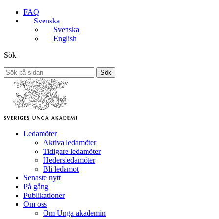
FAQ
Svenska
Svenska
English
Sök
Sök
Ledamöter
Aktiva ledamöter
Tidigare ledamöter
Hedersledamöter
Bli ledamot
Senaste nytt
På gång
Publikationer
Om oss
Om Unga akademin