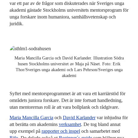
var ett par av de frågor som diskuterades när Sveriges unga
akademi gästade Stockholms universitets mentorsprogram för
unga forskare inom humaniora, samhällsvetenskap och
juridik.
Maria Mancilla Garcia och David Karlander. Illustration Södra
husen Stockholms universitet av Maja på Näset. Foto: Erik
Thor/Sveriges unga akademi och Lars Pehrson/Sveriges unga
akademi
Syftet med mentorsprogrammet är att vara ett karriärstöd för
områdets juniora forskare. Det är inte fortsatt handledning,
utan mentorernas roll är att vara bollplank och rådgivare.
Maria Mancilla Garcia
och
David Karlander
var inbjudna för
att berätta om akademins
verksamhet
. De tog bland annat
upp exempel på
rapporter och inspel
och samarbetet med
Rifo
. De delade också ut
Beginner´s guide
som hjälper nya