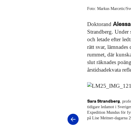
Foto: Markus Marcetic/Sv
Alessa
Doktorand
Strandberg. Under s
och letade efter led
rätt svar, lämnades 
rummet, där kunskape
slut räknades poäng
årstidsadekvata refl
Sara Strandberg
, prof
tidigare ledamot i Sverige
Expedition Mundus för fy
på Lise Meitner-dagarna 