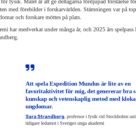
ör fysik. Målet är att ge deltagarna fördjupad förståelse fö
ten med förebilder i forskarvärlden. Stämningen var på t
domar och forskare möttes på plats.
emi har medverkat under många år, och 2025 års spelpass l
andberg.
Att spela Expedition Mundus är lite av en
favoritaktivitet för mig, det genererar bra
kunskap och vetenskaplig metod med kloka,
ungdomar.
Sara Strandberg
, professor i fysik vid Stockholms uni
tidigare ledamot i Sveriges unga akademi