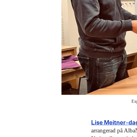
Ex
Lise Meitner-da
arrangerad på Alb