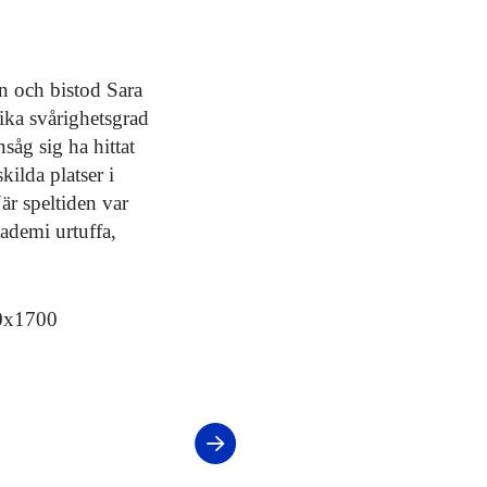
n och bistod Sara
ika svårighetsgrad
nsåg sig ha hittat
kilda platser i
När speltiden var
ademi urtuffa,