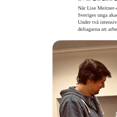
När Lise Meitner-
Sveriges unga akad
Under två intensi
deltagarna att arb