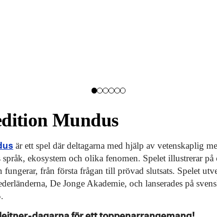
dition Mundus
dus
är ett spel där deltagarna med hjälp av vetenskaplig me
språk, ekosystem och olika fenomen. Spelet illustrerar på et
fungerar, från första frågan till prövad slutsats. Spelet ut
derländerna, De Jonge Akademie, och lanserades på svens
.
 Meitner-dagarna för ett toppenarrangemang!