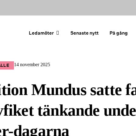
Ledamöter
Senaste nytt
På gång
14 november 2025
ÄLLE
tion Mundus satte f
yfiket tänkande unde
er-dagarna