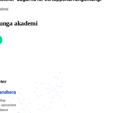
ademi
 unga akademi
ter
randberg
skap
universitet
edamot