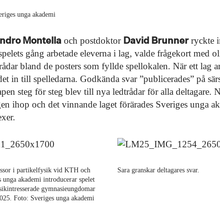
eriges unga akademi
ndro Montella
David Brunner
och postdoktor
ryckte i
pelets gång arbetade eleverna i lag, valde frågekort med ol
trådar bland de posters som fyllde spellokalen. När ett lag a
det in till spelledarna. Godkända svar ”publicerades” på särs
n steg för steg blev till nya ledtrådar för alla deltagare. 
en ihop och det vinnande laget förärades Sveriges unga ak
exer.
essor i partikelfysik vid KTH och
Sara granskar deltagares svar.
s unga akademi introducerar spelet
sikintresserade gymnasieungdomar
2025. Foto: Sveriges unga akademi