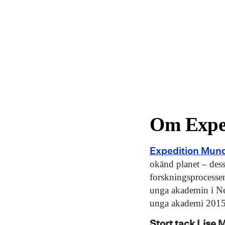
Om Expe
Expedition Mun
okänd planet – dess 
forskningsprocessen 
unga akademin i Ne
unga akademi 2015
Stort tack Lise