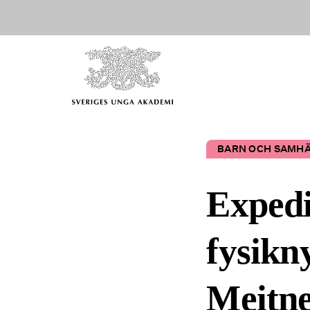
BARN OCH SAMH
Expedi
fysikn
Meitn