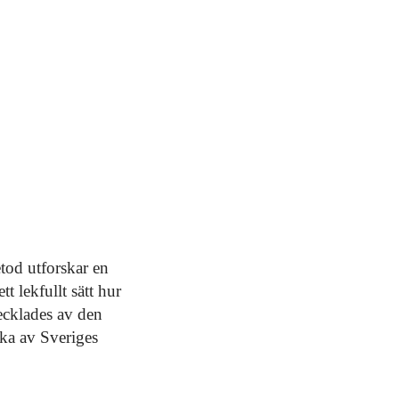
Expedition Mundus-spel på Lise Meitner-daga
tod utforskar en
t lekfullt sätt hur
vecklades av den
ka av Sveriges