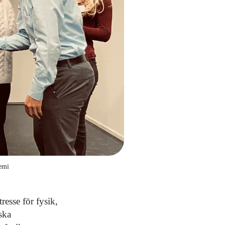
emi
resse för fysik,
ska