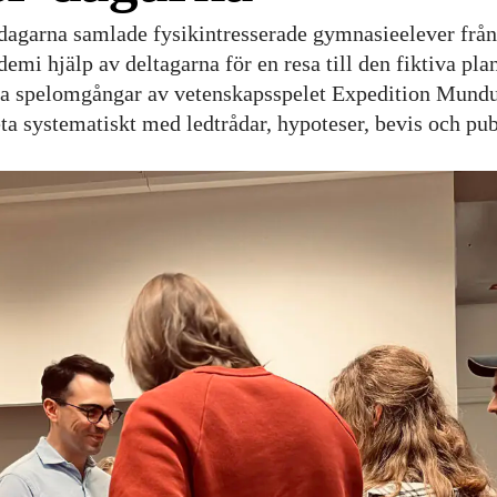
dagarna samlade fysikintresserade gymnasieelever från 
emi hjälp av deltagarna för en resa till den fiktiva pl
va spelomgångar av vetenskapsspelet Expedition Mundu
eta systematiskt med ledtrådar, hypoteser, bevis och pub