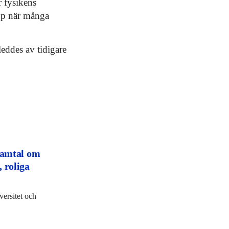
r fysikens
opp när många
eddes av tidigare
 samtal om
 roliga
versitet och