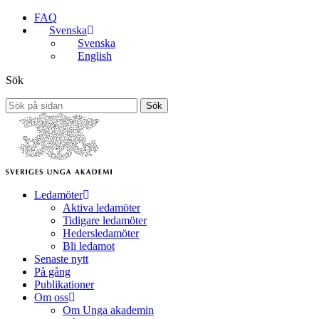
FAQ
Svenska
Svenska
English
Sök
Sök
Ledamöter
Aktiva ledamöter
Tidigare ledamöter
Hedersledamöter
Bli ledamot
Senaste nytt
På gång
Publikationer
Om oss
Om Unga akademin