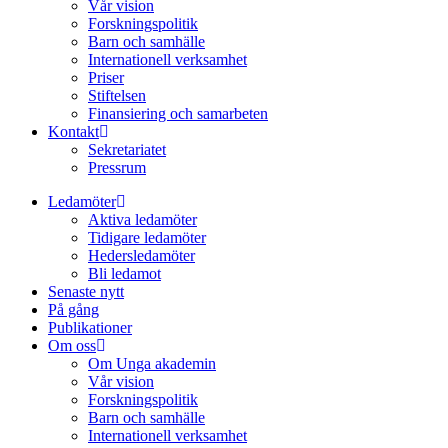
Vår vision
Forskningspolitik
Barn och samhälle
Internationell verksamhet
Priser
Stiftelsen
Finansiering och samarbeten
Kontakt
Sekretariatet
Pressrum
Ledamöter
Aktiva ledamöter
Tidigare ledamöter
Hedersledamöter
Bli ledamot
Senaste nytt
På gång
Publikationer
Om oss
Om Unga akademin
Vår vision
Forskningspolitik
Barn och samhälle
Internationell verksamhet