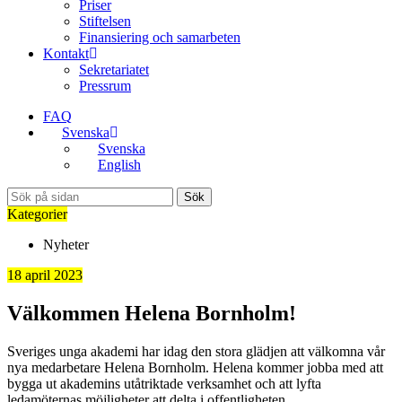
Priser
Stiftelsen
Finansiering och samarbeten
Kontakt
Sekretariatet
Pressrum
FAQ
Svenska
Svenska
English
Sök
Kategorier
Nyheter
18 april 2023
Välkommen Helena Bornholm!
Sveriges unga akademi har idag den stora glädjen att välkomna vår
nya medarbetare Helena Bornholm. Helena kommer jobba med att
bygga ut akademins utåtriktade verksamhet och att lyfta
ledamöternas möjligheter att delta i offentligheten.