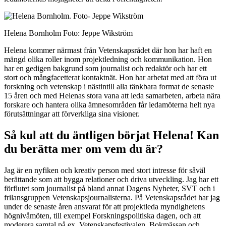
Helena Bornholm Foto: Jeppe Wikström
Helena kommer närmast från Vetenskapsrådet där hon har haft en
mängd olika roller inom projektledning och kommunikation. Hon
har en gedigen bakgrund som journalist och redaktör och har ett
stort och mångfacetterat kontaktnät. Hon har arbetat med att föra ut
forskning och vetenskap i nästintill alla tänkbara format de senaste
15 åren och med Helenas stora vana att leda samarbeten, arbeta nära
forskare och hantera olika ämnesområden får ledamöterna helt nya
förutsättningar att förverkliga sina visioner.
Så kul att du äntligen börjat Helena! Kan
du berätta mer om vem du är?
Jag är en nyfiken och kreativ person med stort intresse för såväl
berättande som att bygga relationer och driva utveckling. Jag har ett
förflutet som journalist på bland annat Dagens Nyheter, SVT och i
frilansgruppen Vetenskapsjournalisterna. På Vetenskapsrådet har jag
under de senaste åren ansvarat för att projektleda myndighetens
högnivåmöten, till exempel Forskningspolitiska dagen, och att
moderera samtal på ex. Vetenskapsfestivalen, Bokmässan och