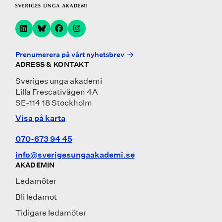
Prenumerera på vårt nyhetsbrev
ADRESS & KONTAKT
Sveriges unga akademi
Lilla Frescativägen 4A
SE-114 18 Stockholm
Visa på karta
070-673 94 45
info@sverigesungaakademi.se
AKADEMIN
Ledamöter
Bli ledamot
Tidigare ledamöter