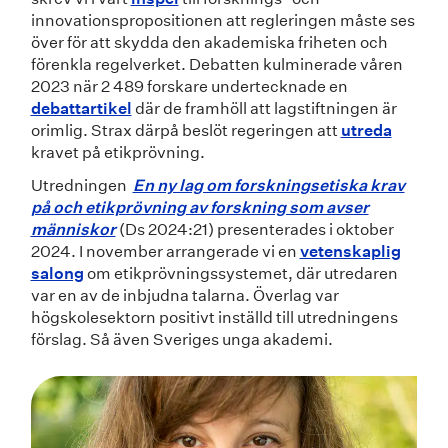
innovationspropositionen att regleringen måste ses
över för att skydda den akademiska friheten och
förenkla regelverket. Debatten kulminerade våren
2023 när 2 489 forskare undertecknade en
debattartikel
där de framhöll att lagstiftningen är
orimlig. Strax därpå beslöt regeringen att
utreda
kravet på etikprövning.
Utredningen
En ny lag om forskningsetiska krav
på och etikprövning av forskning som avser
människor
(Ds 2024:21) presenterades i oktober
2024. I november arrangerade vi en
vetenskaplig
salong
om etikprövningssystemet, där utredaren
var en av de inbjudna talarna. Överlag var
högskolesektorn positivt inställd till utredningens
förslag. Så även Sveriges unga akademi.