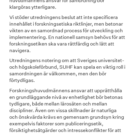
huvudmännens ansvar för
samordning
bör
klargöras ytterligare.
Vi stöder utredningens beslut att inte specificera
innehållet i forskningsetiska riktlinjer, men betonar
vikten av en samordnad process för utveckling och
implementering. En nationell samsyn behövs för att
forskningsetiken ska vara rättfärdig och lätt att
navigera.
Utredningens notering om att Sveriges universitet-
och högskoleförbund, SUHF kan spela en viktig roll i
samordningen är välkommen, men den bör
förtydligas.
Forskningshuvudmännens ansvar att upprätthålla
en grundläggande nivå av enhetlighet bör betonas
tydligare, både mellan lärosäten och mellan
discipliner. Även om vissa skillnader är naturliga
och önskvärda krävs en gemensam grundsyn kring
exempelvis faktorer som publiceringsetik,
försiktighetsåtgärder och intressekonflikter för att