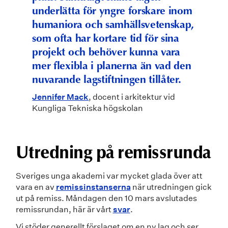
underlätta för yngre forskare inom
humaniora och samhällsvetenskap,
som ofta har kortare tid för sina
projekt och behöver kunna vara
mer flexibla i planerna än vad den
nuvarande lagstiftningen tillåter.
Jennifer Mack
, docent i arkitektur vid
Kungliga Tekniska högskolan
Utredning på remissrunda
Sveriges unga akademi var mycket glada över att
vara en av
remissinstanserna
när utredningen gick
ut på remiss. Måndagen den 10 mars avslutades
remissrundan, här är vårt
svar
.
Vi stöder generellt förslaget om en ny lag och ser