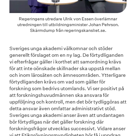
Regeringens utredare Ulrik von Essen överlämnar
utredningen till utbildningsminister Johan Pehrson.
Skärmdump från regeringskansliet.se.
Sveriges unga akademi välkomnar och stöder
generellt förslaget om en ny lag. De förtydliganden
vi efterfrågar gäller i korthet att samordning krävs
för att inte oönskade skillnader ska uppstå mellan
och inom lärosäten och ämnesområden. Ytterligare
förtydliganden krävs om vad som gäller för
forskning som bedrivs utomlands. Vi ser positivt på
att forskningshuvudmännen ska ansvara för
uppföljning och kontroll, men det bör tydliggöras att
detta ansvar även omfattar administrativt stöd.
Sveriges unga akademi anser även att undantagen
bör förtydligas när det gäller forskning där
forskningsfrågor utvecklas successivt. Vidare anser
vi att Etikprövningsmyndigheten bör få i uppdrag