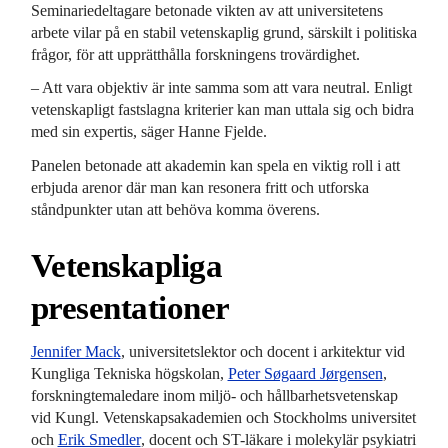
Seminariedeltagare betonade vikten av att universitetens
arbete vilar på en stabil vetenskaplig grund, särskilt i politiska
frågor, för att upprätthålla forskningens trovärdighet.
– Att vara objektiv är inte samma som att vara neutral. Enligt
vetenskapligt fastslagna kriterier kan man uttala sig och bidra
med sin expertis, säger Hanne Fjelde.
Panelen betonade att akademin kan spela en viktig roll i att
erbjuda arenor där man kan resonera fritt och utforska
ståndpunkter utan att behöva komma överens.
Vetenskapliga
presentationer
Jennifer Mack
, universitetslektor och docent i arkitektur vid
Kungliga Tekniska högskolan,
Peter Søgaard Jørgensen
,
forskningtemaledare inom miljö- och hållbarhetsvetenskap
vid Kungl. Vetenskapsakademien och Stockholms universitet
och
Erik Smedler
, docent och ST-läkare i molekylär psykiatri