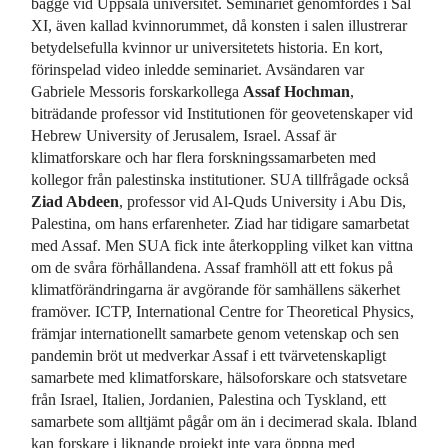
bägge vid Uppsala universitet. Seminariet genomfördes i Sal
XI, även kallad kvinnorummet, då konsten i salen illustrerar
betydelsefulla kvinnor ur universitetets historia. En kort,
förinspelad video inledde seminariet. Avsändaren var
Gabriele Messoris forskarkollega
Assaf Hochman
,
biträdande professor vid Institutionen för geovetenskaper vid
Hebrew University of Jerusalem, Israel. Assaf är
klimatforskare och har flera forskningssamarbeten med
kollegor från palestinska institutioner. SUA tillfrågade också
Ziad Abdeen
, professor vid Al-Quds University i Abu Dis,
Palestina, om hans erfarenheter. Ziad har tidigare samarbetat
med Assaf. Men SUA fick inte återkoppling vilket kan vittna
om de svåra förhållandena. Assaf framhöll att ett fokus på
klimatförändringarna är avgörande för samhällens säkerhet
framöver. ICTP, International Centre for Theoretical Physics,
främjar internationellt samarbete genom vetenskap och sen
pandemin bröt ut medverkar Assaf i ett tvärvetenskapligt
samarbete med klimatforskare, hälsoforskare och statsvetare
från Israel, Italien, Jordanien, Palestina och Tyskland, ett
samarbete som alltjämt pågår om än i decimerad skala. Ibland
kan forskare i liknande projekt inte vara öppna med