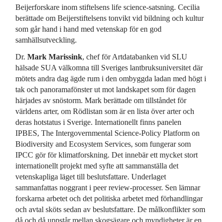
Beijerforskare inom stiftelsens life science-satsning. Cecilia
berättade om Beijerstiftelsens tonvikt vid bildning och kultur
som går hand i hand med vetenskap för en god
samhällsutveckling.
Dr.
Mark Marissink
, chef för Artdatabanken vid SLU
hälsade SUA välkomna till Sveriges lantbruksuniversitet där
mötets andra dag ägde rum i den ombyggda ladan med högt i
tak och panoramafönster ut mot landskapet som för dagen
härjades av snöstorm. Mark berättade om tillståndet för
världens arter, om Rödlistan som är en lista över arter och
deras hotstatus i Sverige. Internationellt finns panelen
IPBES, The Intergovernmental Science-Policy Platform on
Biodiversity and Ecosystem Services, som fungerar som
IPCC gör för klimatforskning. Det innebär ett mycket stort
internationellt projekt med syfte att sammanställa det
vetenskapliga läget till beslutsfattare. Underlaget
sammanfattas noggrant i peer review-processer. Sen lämnar
forskarna arbetet och det politiska arbetet med förhandlingar
och avtal sköts sedan av beslutsfattare. De målkonflikter som
då och då uppstår mellan skogsägare och myndigheter är en