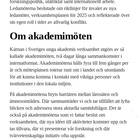
forskningspolitik, utåtriktat samt internationellt arbete.
Ledamöterna beslutade om riktlinjer för invalet av nya
ledamöter, verksamhetsplanen för 2025 och reflekterade över
sin egen roll i tider av allvarlig konflikt.
Om akademimöten
Kärnan i Sveriges unga akademis verksamhet utgörs av så
kallade akademimöten, två dagar långa sammankomster i
internatformat. Akademimötena hålls fyra till fem gånger per
år och mötesplatsen roterar runt om i landet och utomlands
för att kunna komma i kontakt med viktiga personer och
institutioner i den lokala miljön.
På akademimötena bryts barriären mellan lärosäten och
ämnesområden. Där sammanträder vi och tar tillfället att lyfta
blicken och adressera stora aktuella samtidsfrågor. Det är
också på akademimötena som vi fattar beslut om
verksamheten, där nya idéer till aktiviteter kommer upp och
tas tillvara, där vi presenterar vår forskning och där
tvärvetenskapliga initiativ ofta uppstår.