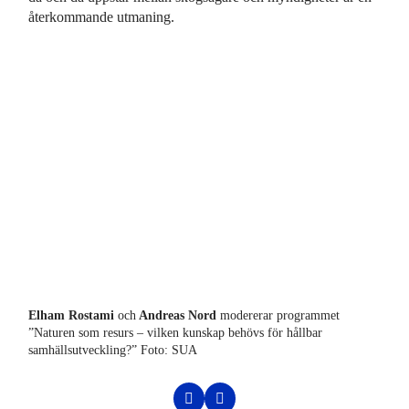
återkommande utmaning.
Elham Rostami
och
Andreas Nord
modererar programmet
Cec
”Naturen som resurs – vilken kunskap behövs för hållbar
ver
samhällsutveckling?” Foto: SUA