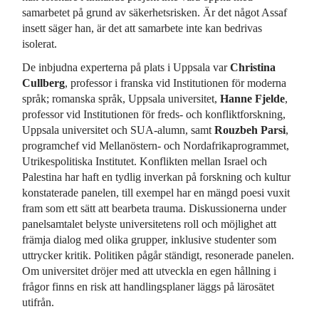
samarbetet på grund av säkerhetsrisken. Är det något Assaf
insett säger han, är det att samarbete inte kan bedrivas
isolerat.
De inbjudna experterna på plats i Uppsala var
Christina
Cullberg
, professor i franska vid Institutionen för moderna
språk; romanska språk, Uppsala universitet,
Hanne Fjelde
,
professor vid Institutionen för freds- och konfliktforskning,
Uppsala universitet och SUA-alumn, samt
Rouzbeh Parsi
,
programchef vid Mellanöstern- och Nordafrikaprogrammet,
Utrikespolitiska Institutet. Konflikten mellan Israel och
Palestina har haft en tydlig inverkan på forskning och kultur
konstaterade panelen, till exempel har en mängd poesi vuxit
fram som ett sätt att bearbeta trauma. Diskussionerna under
panelsamtalet belyste universitetens roll och möjlighet att
främja dialog med olika grupper, inklusive studenter som
uttrycker kritik. Politiken pågår ständigt, resonerade panelen.
Om universitet dröjer med att utveckla en egen hållning i
frågor finns en risk att handlingsplaner läggs på lärosätet
utifrån.