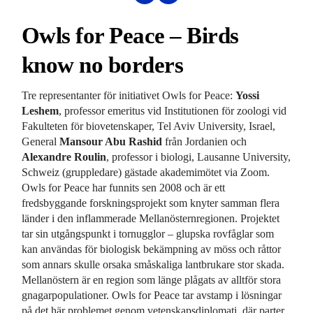
Owls for Peace – Birds
know no borders
Tre representanter för initiativet Owls for Peace:
Yossi
Leshem
, professor emeritus vid Institutionen för zoologi vid
Fakulteten för biovetenskaper, Tel Aviv University, Israel,
General
Mansour Abu Rashid
från Jordanien och
Alexandre Roulin
, professor i biologi, Lausanne University,
Schweiz (gruppledare) gästade akademimötet via Zoom.
Owls for Peace har funnits sen 2008 och är ett
fredsbyggande forskningsprojekt som knyter samman flera
länder i den inflammerade Mellanösternregionen. Projektet
tar sin utgångspunkt i tornugglor – glupska rovfåglar som
kan användas för biologisk bekämpning av möss och råttor
som annars skulle orsaka småskaliga lantbrukare stor skada.
Mellanöstern är en region som länge plågats av alltför stora
gnagarpopulationer. Owls for Peace tar avstamp i lösningar
på det här problemet genom vetenskapsdiplomati, där parter