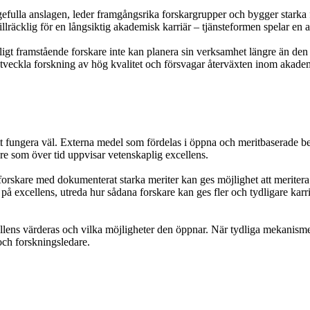
tigefulla anslagen, leder framgångsrika forskargrupper och bygger starka
lräcklig för en långsiktig akademisk karriär – tjänsteformen spelar en 
gt framstående forskare inte kan planera sin verksamhet längre än den a
 utveckla forskning av hög kvalitet och försvagar återväxten inom akade
t fungera väl. Externa medel som fördelas i öppna och meritbaserade be
are som över tid uppvisar vetenskaplig excellens.
orskare med dokumenterat starka meriter kan ges möjlighet att meritera
n på excellens, utreda hur sådana forskare kan ges fler och tydligare kar
ellens värderas och vilka möjligheter den öppnar. När tydliga mekanismer 
och forskningsledare.