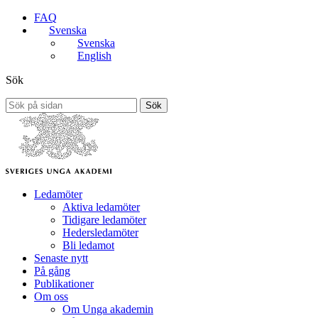
FAQ
Svenska
Svenska
English
Sök
Sök
Ledamöter
Aktiva ledamöter
Tidigare ledamöter
Hedersledamöter
Bli ledamot
Senaste nytt
På gång
Publikationer
Om oss
Om Unga akademin