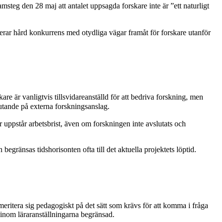
eg den 28 maj att antalet uppsagda forskare inte är ”ett naturligt
nerar hård konkurrens med otydliga vägar framåt för forskare utanför
re är vanligtvis tillsvidareanställd för att bedriva forskning, men
lutande på externa forskningsanslag.
r uppstår arbetsbrist, även om forskningen inte avslutats och
begränsas tidshorisonten ofta till det aktuella projektets löptid.
 meritera sig pedagogiskt på det sätt som krävs för att komma i fråga
 inom läraranställningarna begränsad.