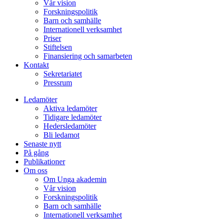
Vår vision
Forskningspolitik
Barn och samhälle
Internationell verksamhet
Priser
Stiftelsen
Finansiering och samarbeten
Kontakt
Sekretariatet
Pressrum
Ledamöter
Aktiva ledamöter
Tidigare ledamöter
Hedersledamöter
Bli ledamot
Senaste nytt
På gång
Publikationer
Om oss
Om Unga akademin
Vår vision
Forskningspolitik
Barn och samhälle
Internationell verksamhet