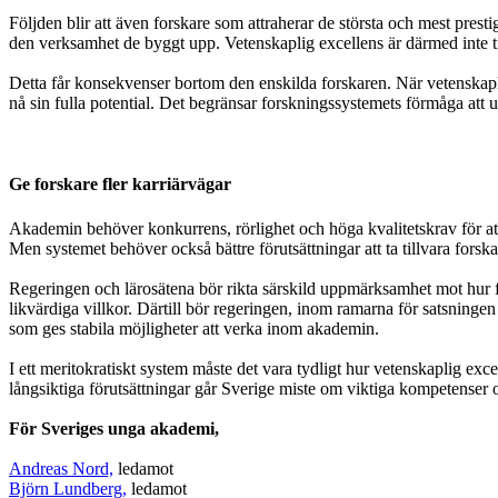
Följden blir att även forskare som attraherar de största och mest pres
den verksamhet de byggt upp. Vetenskaplig excellens är därmed inte til
Detta får konsekvenser bortom den enskilda forskaren. När vetenskapli
nå sin fulla potential. Det begränsar forskningssystemets förmåga att
Ge forskare fler karriärvägar
Akademin behöver konkurrens, rörlighet och höga kvalitetskrav för at
Men systemet behöver också bättre förutsättningar att ta tillvara forsk
Regeringen och lärosätena bör rikta särskild uppmärksamhet mot hur f
likvärdiga villkor. Därtill bör regeringen, inom ramarna för satsninge
som ges stabila möjligheter att verka inom akademin.
I ett meritokratiskt system måste det vara tydligt hur vetenskaplig exc
långsiktiga förutsättningar går Sverige miste om viktiga kompetenser 
För Sveriges unga akademi,
Andreas Nord,
ledamot
Björn Lundberg,
ledamot