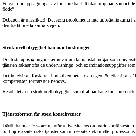
Frågan om uppsägningar av forskare har fått ökad uppmärksamhet de se
flöde”.
Debatten är missriktad. Det stora problemet är inte uppsägningarna i 
den traditionella karriärstegen.
Strukturell otrygghet hämmar forskningen
De flesta uppsägningar sker inte inom läraranställningar som universite
tjänsten saknar ofta de undervisnings- och examinationsuppgifter som i
Det innebär att forskaren i praktiken betalar sin egen lön eller är ans
kompetensen fortfarande behövs.
Resultatet är en strukturell otrygghet som drabbar både forskaren och fo
Tjänsteformen får stora konsekvenser
Därtill hamnar forskare utanför universitetens ordinarie karriärsystem.
för högre akademiska tjänster som universitetslektor eller professor. 