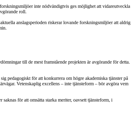
 forskningsmiljöer inte nödvändigtvis ges möjlighet att vidareutveckla
avgörande roll.
ktuella anslagsperioden riskerar lovande forskningsmiljöer att aldrig
min.
dömningar till de mest framstående projekten är avgörande för detta.
 sig pedagogiskt för att konkurrera om högre akademiska tjänster på
riärvägar. Vetenskaplig excellens – inte tjänsteform – bör avgöra vem
saknas för att omsätta starka meriter, oavsett tjänsteform, i