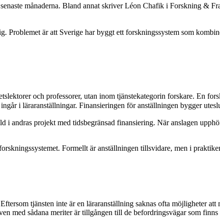
naste månaderna. Bland annat skriver Léon Chafik i Forskning & Framst
sig. Problemet är att Sverige har byggt ett forskningssystem som kombi
tslektorer och professorer, utan inom tjänstekategorin forskare. En forska
ngår i läraranställningar. Finansieringen för anställningen bygger utes
tälld i andras projekt med tidsbegränsad finansiering. När anslagen upphö
rskningssystemet. Formellt är anställningen tillsvidare, men i praktiken 
 Eftersom tjänsten inte är en läraranställning saknas ofta möjligheter att
Även med sådana meriter är tillgången till de befordringsvägar som finns